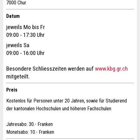
7000 Chur
Allgemeines Feedback
Datum
Anzeige nicht mehr gültig
jeweils Mo bis Fr
Anzeige unvollständig
09:00 - 17:30 Uhr
jeweils Sa
09:00 - 16:00 Uhr
Besondere Schliesszeiten werden auf
www.kbg.gr.ch
mitgeteilt.
* Eingabe erforderlich
Preis
Kostenlos für Personen unter 20 Jahren, sowie für Studierend
ANZEIGE WEITEREMPFEHLEN
der kantonalen Hochschulen und höheren Fachschulen
Nachricht
Schliessen
Jahresabo: 30.- Franken
Monatsabo: 10.- Franken