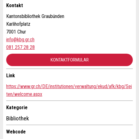
Kontakt
* Eingabe erforderlich
Kantonsbibliothek Graubünden
Karlihofplatz
Zur Qualitätssicherung wird eine Kopie der E-Mail an
7001 Chur
guidle übermittelt.
info@kbg.gr.ch
NACHRICHT SENDEN
081 257 28 28
Schliessen
KONTAKTFORMULAR
Link
Kontakt
https://www.gr.ch/DE/institutionen/verwaltung/ekud/afk/kbg/Sei
ten/welcome.aspx
Verfassen Sie eine Nachricht für die Kontaktpersonen dieser
Anzeige.
Kategorie
Bibliothek
Webcode