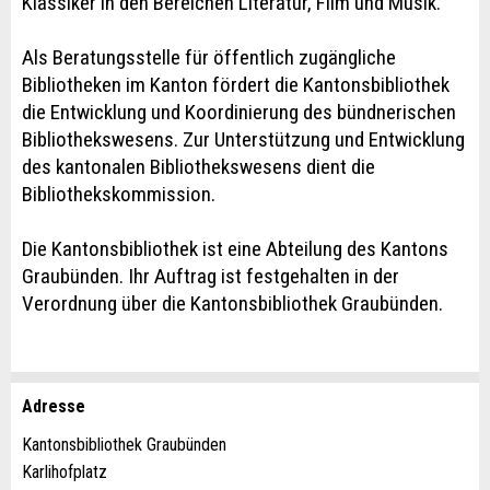
Klassiker in den Bereichen Literatur, Film und Musik.
Als Beratungsstelle für öffentlich zugängliche
Bibliotheken im Kanton fördert die Kantonsbibliothek
die Entwicklung und Koordinierung des bündnerischen
Bibliothekswesens. Zur Unterstützung und Entwicklung
des kantonalen Bibliothekswesens dient die
Bibliothekskommission.
Die Kantonsbibliothek ist eine Abteilung des Kantons
Graubünden. Ihr Auftrag ist festgehalten in der
Verordnung über die Kantonsbibliothek Graubünden.
Adresse
Anzeige beanstanden
Anzeige weiterempfehlen
Kantonsbibliothek Graubünden
Karlihofplatz
Ihr Feedback wird sehr geschätzt!
Empfehlen Sie diese Anzeige an Freunde weiter.