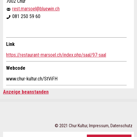
Ihr Feedback wird sehr geschätzt!
Empfehlen Sie diese Anzeige an Freunde weiter.
7002 Chur
rest.marsoel@bluewin.ch
081 250 59 60
Allgemeines Feedback
Anzeige nicht mehr gültig
Anzeige unvollständig
Link
Buchungsanfrage
https://restaurant-marsoel.ch/index.php/saal/97-saal
Verfassen Sie eine Nachricht für die Kontaktpersonen
Webcode
dieser Anzeige.
www.chur-kultur.ch/StViFH
* Eingabe erforderlich
Anzeige beanstanden
Anreise *
Kalender
ANZEIGE WEITEREMPFEHLEN
öffnen
Abreise
AUGUST
2026
Nachricht
Schliessen
Kalender
Mo
Di
Mi
Do
Fr
Sa
So
öffnen
AUGUST
2026
© 2021 Chur Kultur,
Impressum
,
Datenschutz
Mo
27
28
Di
Mi
29
Do
30
31
Fr
Sa
1
So
2