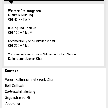
Weitere Preisangaben
Kulturelle Nutzung
CHF 40.– / Tag *
Bildung und Soziales
CHF 100.– / Tag *
Kommerziell / ohne Mitgliedschaft
CHF 200.– / Tag
* Voraussetzung ist eine Mitgliedschaft im Verein
Kulturraumnetzwerk Chur
Kontakt
Anzeige beanstanden
Anzeige weiterempfehlen
Verein Kulturraumnetzwerk Chur
Rolf Caflisch
Ihr Feedback wird sehr geschätzt!
Empfehlen Sie diese Anzeige an Freunde weiter.
Co-Geschäftsleitung
Sägenstrasse 78
7000 Chur
Allgemeines Feedback