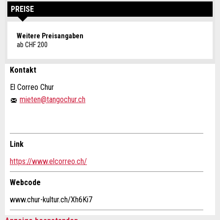
PREISE
Weitere Preisangaben
ab CHF 200
Kontakt
Anzeige beanstanden
Anzeige weiterempfehlen
El Correo Chur
mieten@tangochur.ch
Ihr Feedback wird sehr geschätzt!
Empfehlen Sie diese Anzeige an Freunde weiter.
Allgemeines Feedback
Link
Anzeige nicht mehr gültig
Buchungsanfrage
https://www.elcorreo.ch/
Anzeige unvollständig
Verfassen Sie eine Nachricht für die Kontaktpersonen
Webcode
dieser Anzeige.
www.chur-kultur.ch/Xh6Ki7