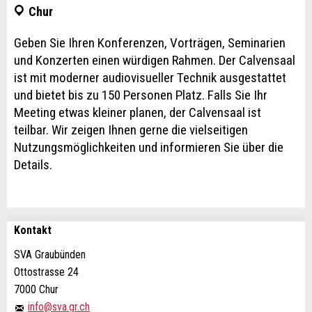
Chur
Geben Sie Ihren Konferenzen, Vorträgen, Seminarien
und Konzerten einen würdigen Rahmen. Der Calvensaal
ist mit moderner audiovisueller Technik ausgestattet
und bietet bis zu 150 Personen Platz. Falls Sie Ihr
Meeting etwas kleiner planen, der Calvensaal ist
teilbar. Wir zeigen Ihnen gerne die vielseitigen
Nutzungsmöglichkeiten und informieren Sie über die
Details.
Kontakt
Anzeige beanstanden
Anzeige weiterempfehlen
SVA Graubünden
Ottostrasse 24
Ihr Feedback wird sehr geschätzt!
Empfehlen Sie diese Anzeige an Freunde weiter.
7000 Chur
info@sva.gr.ch