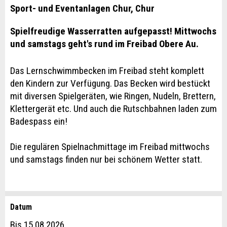
Sport- und Eventanlagen Chur, Chur
Spielfreudige Wasserratten aufgepasst! Mittwochs
und samstags geht's rund im Freibad Obere Au.
Das Lernschwimmbecken im Freibad steht komplett
den Kindern zur Verfügung. Das Becken wird bestückt
mit diversen Spielgeräten, wie Ringen, Nudeln, Brettern,
Klettergerät etc. Und auch die Rutschbahnen laden zum
Badespass ein!
Die regulären Spielnachmittage im Freibad mittwochs
und samstags finden nur bei schönem Wetter statt.
Datum
Anzeige beanstanden
Anzeige weiterempfehlen
Bis 15.08.2026