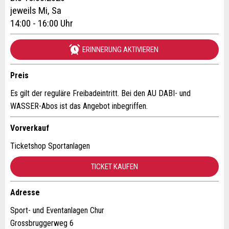
Reservation
jeweils Mi, Sa
Ihr Feedback wird sehr geschätzt!
Empfehlen Sie diese Anzeige an Freunde weiter.
14:00 - 16:00 Uhr
Veranstaltungsdatum *:
Allgemeines Feedback
ERINNERUNG AKTIVIEREN
Anzahl der Teilnehmer *:
Anzeige nicht mehr gültig
Anzeige unvollständig
Preis
Es gilt der reguläre Freibadeintritt. Bei den AU DABI- und
Vorname / Nachname *:
WASSER-Abos ist das Angebot inbegriffen.
Vorverkauf
Firma / Organisation:
Ticketshop Sportanlagen
* Eingabe erforderlich
TICKET KAUFEN
Adresszusatz:
ANZEIGE WEITEREMPFEHLEN
Adresse
Nachricht
Schliessen
Strasse und Nr. *:
Sport- und Eventanlagen Chur
Grossbruggerweg 6