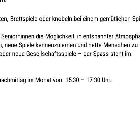
aft
ten, Brettspiele oder knobeln bei einem gemütlichen Spi
t Senior*innen die Möglichkeit, in entspannter Atmosph
n, neue Spiele kennenzulernen und nette Menschen zu
 oder neue Gesellschaftsspiele – der Spass steht im
nachmittag im Monat von 15:30 – 17.30 Uhr.
kt
ge beanstanden
ge
vation