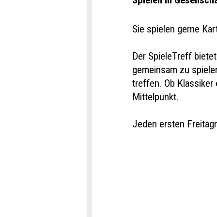
Spielen in Gesellsch
Sie spielen gerne Kar
Der SpieleTreff biete
gemeinsam zu spiele
treffen. Ob Klassiker
Mittelpunkt.
Jeden ersten Freitag
Konta
Anzei
Anzei
Reser