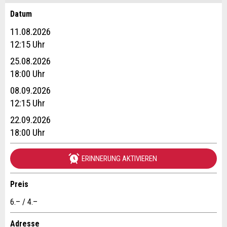
Datum
Anzeige beanstanden
Anzeige weiterempfehlen
11.08.2026
Reservation
12:15 Uhr
Ihr Feedback wird sehr geschätzt!
Empfehlen Sie diese Anzeige an Freunde weiter.
25.08.2026
Veranstaltungsdatum *:
18:00 Uhr
Allgemeines Feedback
Anzahl der Teilnehmer *:
08.09.2026
Anzeige nicht mehr gültig
12:15 Uhr
Anzeige unvollständig
22.09.2026
Vorname / Nachname *:
18:00 Uhr
ERINNERUNG AKTIVIEREN
Firma / Organisation:
Preis
* Eingabe erforderlich
6.– / 4.–
Adresszusatz:
ANZEIGE WEITEREMPFEHLEN
Adresse