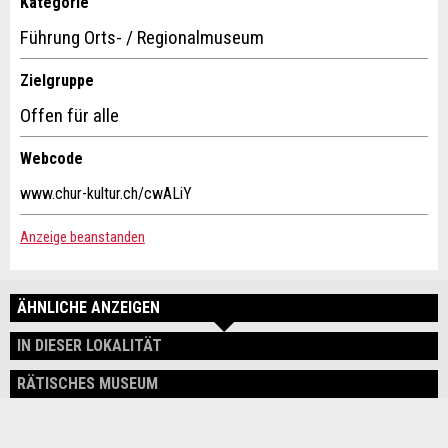
Kategorie
Führung Orts- / Regionalmuseum
This site is protected by reCAPTCHA and the Google
Privacy
Policy
and
Terms of Service
apply.
Zielgruppe
SCHLIESSEN
Offen für alle
ANMELDEN
Webcode
www.chur-kultur.ch/cwALiY
Adresse
Anzeige beanstanden
ÄHNLICHE ANZEIGEN
IN DIESER LOKALITÄT
RÄTISCHES MUSEUM