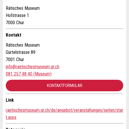
Nachricht
Schliessen
Strasse und Nr. *:
Rätisches Museum
Hofstrasse 1
7000 Chur
PLZ / Ort *:
Kontakt
* Eingabe erforderlich
Rätisches Museum
E-Mail *:
Gürtelstrasse 89
Zur Qualitätssicherung wird eine Kopie der E-Mail an
7001 Chur
guidle übermittelt.
info@raetischesmuseum.gr.ch
Telefon *:
NACHRICHT SENDEN
081 257 48 40 (Museum)
Schliessen
KONTAKTFORMULAR
Nachricht:
Link
Kontakt
raetischesmuseum.gr.ch/de/angebot/veranstaltungen/seiten/star
* Pflichtfeld
t.aspx
Verfassen Sie eine Nachricht für die Kontaktpersonen dieser
Information: Zur Qualitätssicherung wird eine Kopie der
E-Mail an guidle gesendet.
Anzeige.