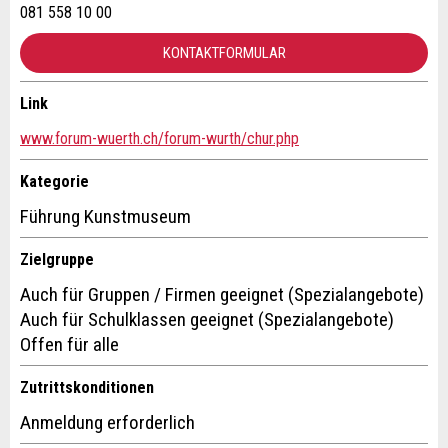
Telefon *:
NACHRICHT SENDEN
081 558 10 00
Schliessen
KONTAKTFORMULAR
Nachricht:
Link
Kontakt
www.forum-wuerth.ch/forum-wurth/chur.php
* Pflichtfeld
Verfassen Sie eine Nachricht für die Kontaktpersonen dieser
Information: Zur Qualitätssicherung wird eine Kopie der
Kategorie
E-Mail an guidle gesendet.
Anzeige.
Führung Kunstmuseum
This site is protected by reCAPTCHA and the Google
Privacy
Zielgruppe
Policy
and
Terms of Service
apply.
Auch für Gruppen / Firmen geeignet (Spezialangebote)
SCHLIESSEN
Auch für Schulklassen geeignet (Spezialangebote)
Offen für alle
ANMELDEN
Zutrittskonditionen
Anmeldung erforderlich
Adresse