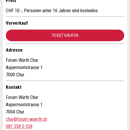
Preis
Vorname / Nachname *:
CHF 10.-, Personen unter 16 Jahren sind kostenlos
Firma / Organisation:
Vorverkauf
TICKET KAUFEN
* Eingabe erforderlich
Adresszusatz:
Adresse
ANZEIGE WEITEREMPFEHLEN
Forum Würth Chur
Nachricht
Schliessen
Strasse und Nr. *:
Aspermontstrasse 1
7000 Chur
Kontakt
PLZ / Ort *:
Forum Würth Chur
* Eingabe erforderlich
Aspermontstrasse 1
E-Mail *:
7004 Chur
Zur Qualitätssicherung wird eine Kopie der E-Mail an
chur@forum-wuerth.ch
guidle übermittelt.
081 558 0 558