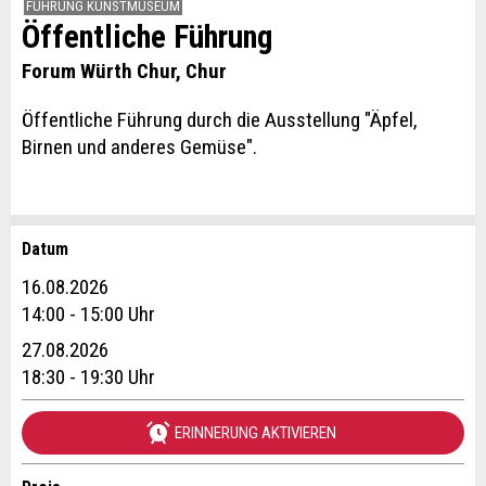
FÜHRUNG KUNSTMUSEUM
Öffentliche Führung
Forum Würth Chur, Chur
Öffentliche Führung durch die Ausstellung "Äpfel,
Birnen und anderes Gemüse".
Datum
Anzeige beanstanden
Anzeige weiterempfehlen
16.08.2026
Reservation
14:00 - 15:00 Uhr
Ihr Feedback wird sehr geschätzt!
Empfehlen Sie diese Anzeige an Freunde weiter.
27.08.2026
Veranstaltungsdatum *:
18:30 - 19:30 Uhr
Allgemeines Feedback
Anzahl der Teilnehmer *:
Anzeige nicht mehr gültig
ERINNERUNG AKTIVIEREN
Anzeige unvollständig