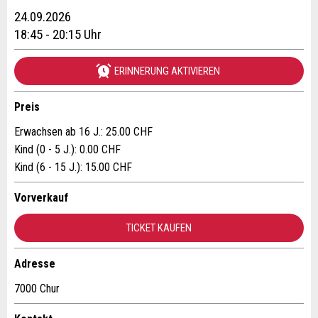
Anzeige beanstanden
Anzeige weiterempfehlen
24.09.2026
Reservation
18:45 - 20:15 Uhr
Ihr Feedback wird sehr geschätzt!
Empfehlen Sie diese Anzeige an Freunde weiter.
ERINNERUNG AKTIVIEREN
Veranstaltungsdatum *:
Allgemeines Feedback
Anzahl der Teilnehmer *:
Anzeige nicht mehr gültig
Preis
Anzeige unvollständig
Erwachsen ab 16 J.: 25.00 CHF
Kind (0 - 5 J.): 0.00 CHF
Vorname / Nachname *:
Kind (6 - 15 J.): 15.00 CHF
Vorverkauf
Firma / Organisation:
TICKET KAUFEN
* Eingabe erforderlich
Adresszusatz:
Adresse
ANZEIGE WEITEREMPFEHLEN
7000 Chur
Nachricht
Schliessen
Strasse und Nr. *: