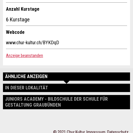
Anzahl Kurstage
6 Kurstage
Nachricht
Webcode
www.chur-kultur.ch/BYKDqD
Anzeige beanstanden
* Eingabe erforderlich
Zur Qualitätssicherung wird eine Kopie der E-Mail an guidle
ÄHNLICHE ANZEIGEN
übermittelt.
IN DIESER LOKALITÄT
NACHRICHT SENDEN
JUNIORS ACADEMY - BILDSCHULE DER SCHULE FÜR
GESTALTUNG GRAUBÜNDEN
Schliessen
© 2021 Chur Kultur,
Impressum
,
Datenschutz