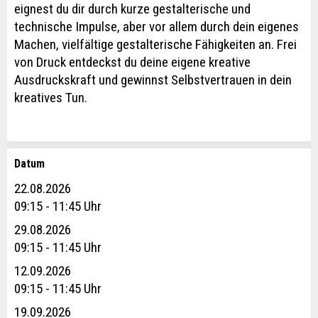
eignest du dir durch kurze gestalterische und
technische Impulse, aber vor allem durch dein eigenes
Machen, vielfältige gestalterische Fähigkeiten an. Frei
von Druck entdeckst du deine eigene kreative
Ausdruckskraft und gewinnst Selbstvertrauen in dein
kreatives Tun.
Datum
Anzeige beanstanden
Anzeige weiterempfehlen
22.08.2026
Reservation
09:15 - 11:45 Uhr
Ihr Feedback wird sehr geschätzt!
Empfehlen Sie diese Anzeige an Freunde weiter.
29.08.2026
Veranstaltungsdatum *:
09:15 - 11:45 Uhr
Allgemeines Feedback
Anzahl der Teilnehmer *:
12.09.2026
Anzeige nicht mehr gültig
09:15 - 11:45 Uhr
Anzeige unvollständig
19.09.2026