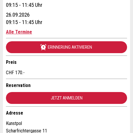
Vorname / Nachname *:
09:15 - 11:45 Uhr
26.09.2026
09:15 - 11:45 Uhr
Firma / Organisation:
Alle Termine
* Eingabe erforderlich
03.10.2026
Adresszusatz:
ERINNERUNG AKTIVIEREN
09:15 - 11:45 Uhr
ANZEIGE WEITEREMPFEHLEN
Preis
Nachricht
Schliessen
Strasse und Nr. *:
CHF 170.-
Reservation
PLZ / Ort *:
JETZT ANMELDEN
* Eingabe erforderlich
E-Mail *:
Adresse
Zur Qualitätssicherung wird eine Kopie der E-Mail an
guidle übermittelt.
Kunstpol
Scharfrichtergasse 11