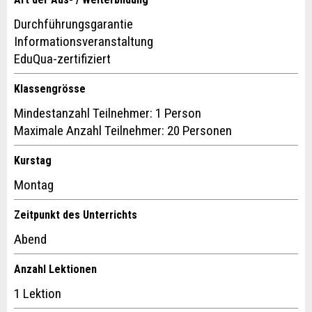
Nachricht:
Durchführungsgarantie
Informationsveranstaltung
EduQua-zertifiziert
* Pflichtfeld
Adresse
Information: Zur Qualitätssicherung wird eine Kopie der
Klassengrösse
E-Mail an guidle gesendet.
Mindestanzahl Teilnehmer: 1 Person
Maximale Anzahl Teilnehmer: 20 Personen
This site is protected by reCAPTCHA and the Google
Privacy
Policy
and
Terms of Service
apply.
Kurstag
SCHLIESSEN
Montag
ANMELDEN
Zeitpunkt des Unterrichts
Abend
Anzahl Lektionen
Nachricht
1 Lektion