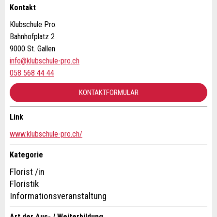
Kontakt
Firma / Organisation:
Klubschule Pro.
Bahnhofplatz 2
* Eingabe erforderlich
Adresszusatz:
9000 St. Gallen
info@klubschule-pro.ch
ANZEIGE WEITEREMPFEHLEN
058 568 44 44
Nachricht
Schliessen
Strasse und Nr. *:
KONTAKTFORMULAR
Link
PLZ / Ort *:
Kontakt
www.klubschule-pro.ch/
* Eingabe erforderlich
Verfassen Sie eine Nachricht für die Kontaktpersonen dieser
Kategorie
E-Mail *:
Zur Qualitätssicherung wird eine Kopie der E-Mail an
Anzeige.
Florist /in
guidle übermittelt.
Floristik
Telefon *:
NACHRICHT SENDEN
Informationsveranstaltung
Schliessen
Art der Aus- / Weiterbildung