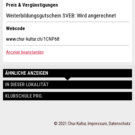
Preis & Vergünstigungen
Weiterbildungsgutschein SVEB: Wird angerechnet
* Eingabe erforderlich
Webcode
Zur Qualitätssicherung wird eine Kopie der E-Mail an guidle
www.chur-kultur.ch/1CNP68
übermittelt.
Anzeige beanstanden
NACHRICHT SENDEN
ÄHNLICHE ANZEIGEN
Schliessen
IN DIESER LOKALITÄT
KLUBSCHULE PRO.
© 2021 Chur Kultur,
Impressum
,
Datenschutz