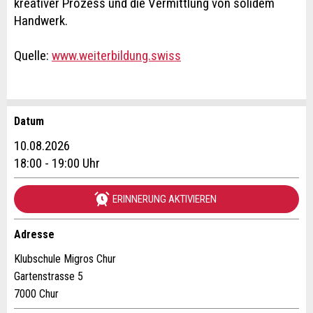
kreativer Prozess und die Vermittlung von solidem
Handwerk.
Quelle:
www.weiterbildung.swiss
Datum
Anzeige beanstanden
Anzeige weiterempfehlen
10.08.2026
Reservation
18:00 - 19:00 Uhr
Ihr Feedback wird sehr geschätzt!
Empfehlen Sie diese Anzeige an Freunde weiter.
ERINNERUNG AKTIVIEREN
Veranstaltungsdatum *:
Allgemeines Feedback
Anzahl der Teilnehmer *:
Anzeige nicht mehr gültig
Adresse
Anzeige unvollständig
Klubschule Migros Chur
Gartenstrasse 5
Vorname / Nachname *:
7000 Chur