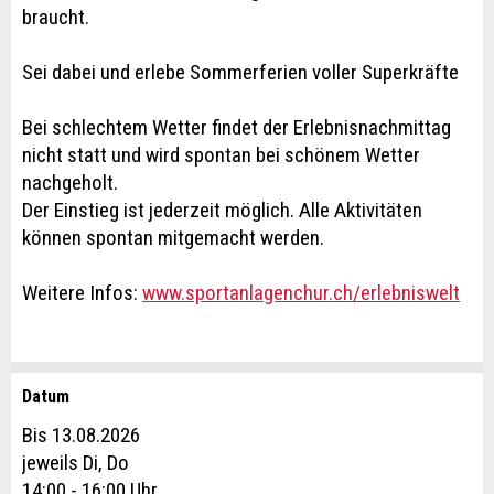
braucht.
Sei dabei und erlebe Sommerferien voller Superkräfte
Bei schlechtem Wetter findet der Erlebnisnachmittag
nicht statt und wird spontan bei schönem Wetter
nachgeholt.
Der Einstieg ist jederzeit möglich. Alle Aktivitäten
können spontan mitgemacht werden.
Weitere Infos:
www.sportanlagenchur.ch/erlebniswelt
Datum
Anzeige beanstanden
Anzeige weiterempfehlen
Bis 13.08.2026
Reservation
jeweils Di, Do
Ihr Feedback wird sehr geschätzt!
Empfehlen Sie diese Anzeige an Freunde weiter.
14:00 - 16:00 Uhr