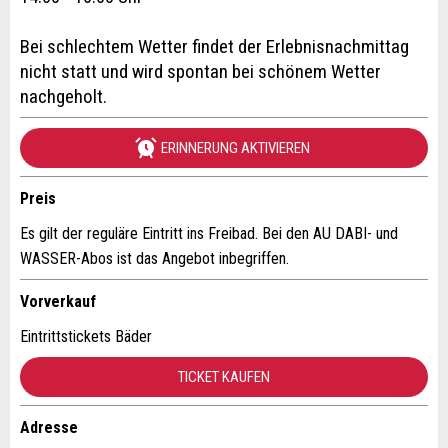
Veranstaltungsdatum *:
Allgemeines Feedback
Bei schlechtem Wetter findet der Erlebnisnachmittag
Anzahl der Teilnehmer *:
Anzeige nicht mehr gültig
nicht statt und wird spontan bei schönem Wetter
Anzeige unvollständig
nachgeholt.
Vorname / Nachname *:
ERINNERUNG AKTIVIEREN
Preis
Firma / Organisation:
Es gilt der reguläre Eintritt ins Freibad. Bei den AU DABI- und
WASSER-Abos ist das Angebot inbegriffen.
* Eingabe erforderlich
Adresszusatz:
Vorverkauf
ANZEIGE WEITEREMPFEHLEN
Eintrittstickets Bäder
Nachricht
Schliessen
Strasse und Nr. *:
TICKET KAUFEN
Adresse
PLZ / Ort *: