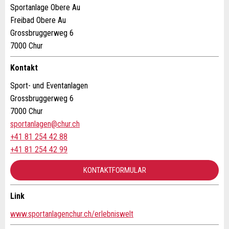
Sportanlage Obere Au
* Eingabe erforderlich
Freibad Obere Au
E-Mail *:
Grossbruggerweg 6
Zur Qualitätssicherung wird eine Kopie der E-Mail an
7000 Chur
guidle übermittelt.
Kontakt
Telefon *:
NACHRICHT SENDEN
Sport- und Eventanlagen
Schliessen
Grossbruggerweg 6
Nachricht:
7000 Chur
sportanlagen@chur.ch
+41 81 254 42 88
* Pflichtfeld
+41 81 254 42 99
Information: Zur Qualitätssicherung wird eine Kopie der
E-Mail an guidle gesendet.
KONTAKTFORMULAR
This site is protected by reCAPTCHA and the Google
Privacy
Link
Policy
and
Terms of Service
apply.
Kontakt
www.sportanlagenchur.ch/erlebniswelt
SCHLIESSEN