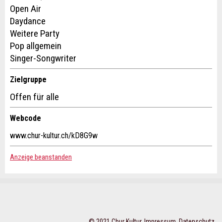
Schliessen
Open Air
Verfassen Sie eine Nachricht für die Kontaktpersonen dieser
Nachricht:
Daydance
Anzeige.
Weitere Party
Pop allgemein
* Pflichtfeld
Singer-Songwriter
Information: Zur Qualitätssicherung wird eine Kopie der
E-Mail an guidle gesendet.
Zielgruppe
Offen für alle
This site is protected by reCAPTCHA and the Google
Privacy
Policy
and
Terms of Service
apply.
Webcode
SCHLIESSEN
www.chur-kultur.ch/kD8G9w
Adresse
ANMELDEN
Anzeige beanstanden
© 2021 Chur Kultur,
Impressum
,
Datenschutz