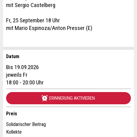
mit Sergio Castelberg
Fr, 25 September 18 Uhr
mit Mario Espinoza/Anton Presser (E)
Datum
Anzeige beanstanden
Anzeige weiterempfehlen
Bis 19.09.2026
Reservation
jeweils Fr
Ihr Feedback wird sehr geschätzt!
Empfehlen Sie diese Anzeige an Freunde weiter.
18:00 - 20:00 Uhr
Veranstaltungsdatum *:
Allgemeines Feedback
ERINNERUNG AKTIVIEREN
Anzahl der Teilnehmer *:
Anzeige nicht mehr gültig
Anzeige unvollständig
Preis
Solidarischer Beitrag
Vorname / Nachname *:
Kollekte