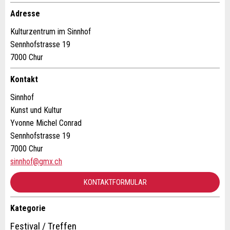
Adresse
Firma / Organisation:
Kulturzentrum im Sinnhof
Sennhofstrasse 19
* Eingabe erforderlich
Adresszusatz:
7000 Chur
ANZEIGE WEITEREMPFEHLEN
Kontakt
Nachricht
Schliessen
Strasse und Nr. *:
Sinnhof
Kunst und Kultur
Yvonne Michel Conrad
PLZ / Ort *:
Sennhofstrasse 19
7000 Chur
* Eingabe erforderlich
sinnhof@gmx.ch
E-Mail *:
Zur Qualitätssicherung wird eine Kopie der E-Mail an
KONTAKTFORMULAR
guidle übermittelt.
Kategorie
Telefon *:
NACHRICHT SENDEN
Kontakt
Festival / Treffen