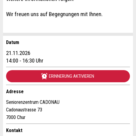
Wir freuen uns auf Begegnungen mit Ihnen.
Datum
Anzeige beanstanden
Anzeige weiterempfehlen
21.11.2026
Reservation
14:00 - 16:30 Uhr
Ihr Feedback wird sehr geschätzt!
Empfehlen Sie diese Anzeige an Freunde weiter.
ERINNERUNG AKTIVIEREN
Veranstaltungsdatum *:
Allgemeines Feedback
Anzahl der Teilnehmer *:
Anzeige nicht mehr gültig
Adresse
Anzeige unvollständig
Seniorenzentrum CADONAU
Cadonaustrasse 73
Vorname / Nachname *:
7000 Chur
Kontakt
Firma / Organisation: