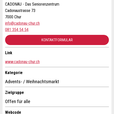
CADONAU - Das Seniorenzentrum
Cadonaustrasse 73
* Eingabe erforderlich
Adresszusatz:
7000 Chur
info@cadonau-chur.ch
ANZEIGE WEITEREMPFEHLEN
081 354 54 54
Nachricht
Schliessen
Strasse und Nr. *:
KONTAKTFORMULAR
Link
PLZ / Ort *:
Kontakt
www.cadonau-chur.ch
* Eingabe erforderlich
Verfassen Sie eine Nachricht für die Kontaktpersonen dieser
Kategorie
E-Mail *:
Zur Qualitätssicherung wird eine Kopie der E-Mail an
Anzeige.
Advents- / Weihnachtsmarkt
guidle übermittelt.
Zielgruppe
Telefon *:
NACHRICHT SENDEN
Offen für alle
Schliessen
Nachricht:
Webcode