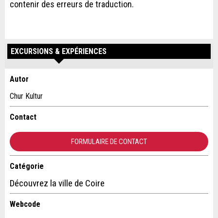
contenir des erreurs de traduction.
EXCURSIONS & EXPÉRIENCES
Autor
Annonces répréhensibles
Recommander l'annonce
Chur Kultur
Vos commentaires sont grandement appréciés!
Recommandez cette annonce à des amis.
Contact
Commentaires généraux
FORMULAIRE DE CONTACT
Cette annonce n'est plus valable
Annonce incomplète
Catégorie
Contact
Découvrez la ville de Coire
Composez un message à la personne de contact pour cette
Webcode
annonce .