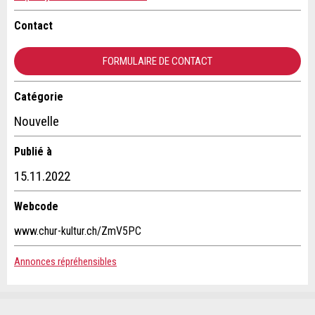
Commentaires généraux
Cette annonce n'est plus valable
Contact
Annonce incomplète
FORMULAIRE DE CONTACT
Catégorie
Contact
Nouvelle
Composez un message à la personne de contact pour cette
Publié à
annonce .
* Saisie nécessaire
15.11.2022
RECOMMANDER L'ANNONCE
Webcode
Nachricht
Fermer
www.chur-kultur.ch/ZmV5PC
Annonces répréhensibles