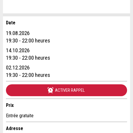
Date
Annonces répréhensibles
Recommander l'annonce
19.08.2026
Réservation
19:30 - 22:00 heures
Vos commentaires sont grandement appréciés!
Recommandez cette annonce à des amis.
14.10.2026
Date de l'événement *:
19:30 - 22:00 heures
Commentaires généraux
Nombre de participants *:
02.12.2026
Cette annonce n'est plus valable
19:30 - 22:00 heures
Annonce incomplète
Prénom / Nom *:
ACTIVER RAPPEL
Prix
Entreprise / organisation:
Entrée gratuite
Adresse
* Saisie nécessaire