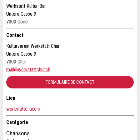
Complément d'adresse:
Werkstatt Kultur-Bar
RECOMMANDER L'ANNONCE
Untere Gasse 9
7000 Coire
Nachricht
Fermer
Rue et N° *:
Contact
Kulturverein Werkstatt Chur
NPA / Lieu *:
Untere Gasse 9
7000 Chur
* Saisie nécessaire
mail@werkstattchur.ch
E-mail *:
Pour des raisons d'assurance qualité une copie de l'e-
mail est transmise à guidle
FORMULAIRE DE CONTACT
Téléphone *:
ECRIRE UN MESSAGE
Lien
Contact
Fermer
werkstattchur.ch/
Message:
Composez un message à la personne de contact pour cette
Catégorie
annonce .
Chansons