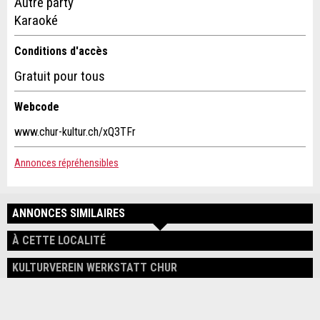
Autre party
* Champ obligatoire
Karaoké
Information: Pour l'assurance qualité, une copie de l' e-
mail est envoyée à guidle
Conditions d'accès
Gratuit pour tous
FERMER
Webcode
S'INSCRIRE
www.chur-kultur.ch/xQ3TFr
Adresse
Annonces répréhensibles
ANNONCES SIMILAIRES
À CETTE LOCALITÉ
KULTURVEREIN WERKSTATT CHUR