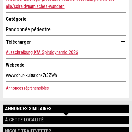
alle/spiraldynamisches-wandern
Composez un message à la personne de contact pour cette
FERMER
annonce .
Catégorie
S'INSCRIRE
Randonnée pédestre
Télécharger
Ausschreibung KfA Spiraldynamic 2026
Webcode
www.chur-kultur.ch/7t3ZWh
Adresse
Annonces répréhensibles
ANNONCES SIMILAIRES
À CETTE LOCALITÉ
NICOLE TRAUTVETTER