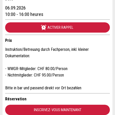
Annonces répréhensibles
Recommander l'annonce
06.09.2026
Réservation
10:00 - 16:00 heures
Vos commentaires sont grandement appréciés!
Recommandez cette annonce à des amis.
ACTIVER RAPPEL
Date de l'événement *:
Commentaires généraux
Nombre de participants *:
Cette annonce n'est plus valable
Prix
Annonce incomplète
Instruktion/Betreuung durch Fachperson, inkl. kleiner
Dokumentation:
Prénom / Nom *:
- WWGR-Mitglieder: CHF 80.00/Person
- Nichtmitglieder: CHF 95.00/Person
Entreprise / organisation:
Bitte in bar und passend direkt vor Ort bezahlen
* Saisie nécessaire
Complément d'adresse:
Réservation
RECOMMANDER L'ANNONCE
INSCRIVEZ-VOUS MAINTENANT
Nachricht
Fermer
Rue et N° *: