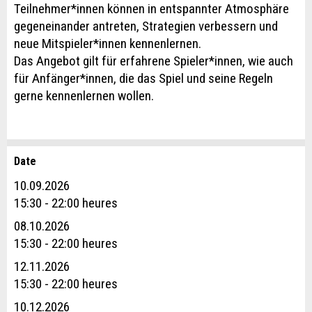
Teilnehmer*innen können in entspannter Atmosphäre
gegeneinander antreten, Strategien verbessern und
neue Mitspieler*innen kennenlernen.
Das Angebot gilt für erfahrene Spieler*innen, wie auch
für Anfänger*innen, die das Spiel und seine Regeln
gerne kennenlernen wollen.
Date
Annonces répréhensibles
Recommander l'annonce
10.09.2026
Réservation
15:30 - 22:00 heures
Vos commentaires sont grandement appréciés!
Recommandez cette annonce à des amis.
08.10.2026
Date de l'événement *:
15:30 - 22:00 heures
Commentaires généraux
Nombre de participants *:
12.11.2026
Cette annonce n'est plus valable
15:30 - 22:00 heures
Annonce incomplète
10.12.2026