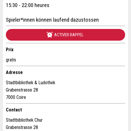
Prénom / Nom *:
15:30 - 22:00 heures
Spieler*innen können laufend dazustossen
Entreprise / organisation:
ACTIVER RAPPEL
* Saisie nécessaire
Complément d'adresse:
Prix
RECOMMANDER L'ANNONCE
gratis
Nachricht
Fermer
Rue et N° *:
Adresse
Stadtbibliothek & Ludothek
NPA / Lieu *:
Grabenstrasse 28
7000 Coire
* Saisie nécessaire
Contact
E-mail *:
Pour des raisons d'assurance qualité une copie de l'e-
Stadtbibliothek Chur
mail est transmise à guidle
Grabenstrasse 28