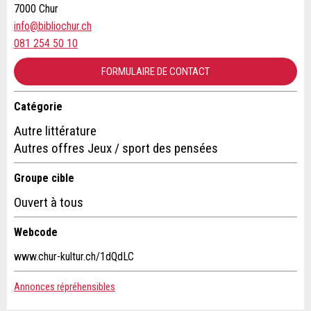
Téléphone *:
ECRIRE UN MESSAGE
7000 Chur
info@bibliochur.ch
Fermer
081 254 50 10
Message:
FORMULAIRE DE CONTACT
Catégorie
* Champ obligatoire
Contact
Information: Pour l'assurance qualité, une copie de l' e-
Autre littérature
mail est envoyée à guidle
Autres offres Jeux / sport des pensées
Composez un message à la personne de contact pour cette
annonce .
Groupe cible
FERMER
Ouvert à tous
S'INSCRIRE
Webcode
www.chur-kultur.ch/1dQdLC
Annonces répréhensibles