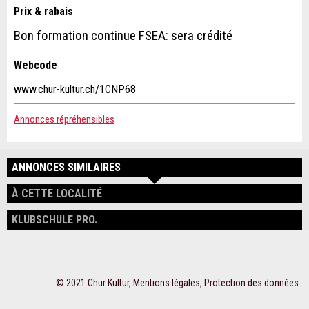
Prix & rabais
Bon formation continue FSEA: sera crédité
* Saisie nécessaire
Webcode
Pour des raisons d'assurance qualité une copie de l'e-mail est
www.chur-kultur.ch/1CNP68
transmise à guidle
Annonces répréhensibles
ECRIRE UN MESSAGE
ANNONCES SIMILAIRES
Fermer
À CETTE LOCALITÉ
KLUBSCHULE PRO.
© 2021 Chur Kultur,
Mentions légales
,
Protection des données