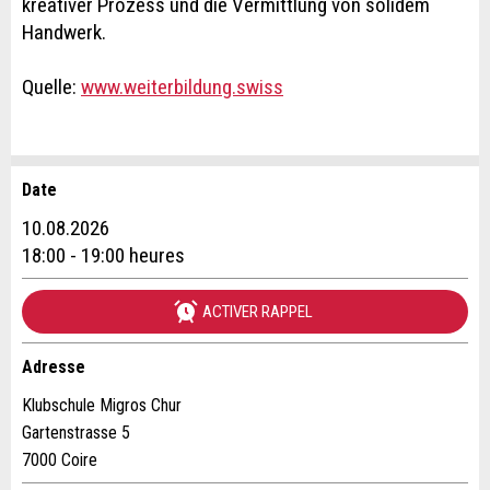
kreativer Prozess und die Vermittlung von solidem
Handwerk.
Quelle:
www.weiterbildung.swiss
Date
Annonces répréhensibles
Recommander l'annonce
10.08.2026
Réservation
18:00 - 19:00 heures
Vos commentaires sont grandement appréciés!
Recommandez cette annonce à des amis.
ACTIVER RAPPEL
Date de l'événement *:
Commentaires généraux
Nombre de participants *:
Cette annonce n'est plus valable
Adresse
Annonce incomplète
Klubschule Migros Chur
Gartenstrasse 5
Prénom / Nom *:
7000 Coire