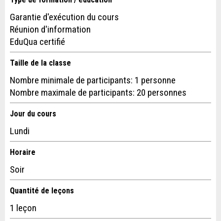
Message:
Garantie d'exécution du cours
Réunion d'information
EduQua certifié
* Champ obligatoire
Adresse
Information: Pour l'assurance qualité, une copie de l' e-
Taille de la classe
mail est envoyée à guidle
Nombre minimale de participants: 1 personne
Nombre maximale de participants: 20 personnes
FERMER
Jour du cours
S'INSCRIRE
Lundi
Horaire
Soir
Quantité de leçons
Nachricht
1 leçon