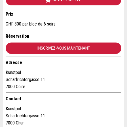
Entreprise / organisation:
Prix
CHF 300 par bloc de 6 soirs
* Saisie nécessaire
Complément d'adresse:
Réservation
RECOMMANDER L'ANNONCE
INSCRIVEZ-VOUS MAINTENANT
Nachricht
Fermer
Rue et N° *:
Adresse
NPA / Lieu *:
Kunstpol
Scharfrichtergasse 11
* Saisie nécessaire
7000 Coire
E-mail *:
Pour des raisons d'assurance qualité une copie de l'e-
Contact
mail est transmise à guidle
Kunstpol
Téléphone *:
ECRIRE UN MESSAGE
Scharfrichtergasse 11
7000 Chur
Fermer