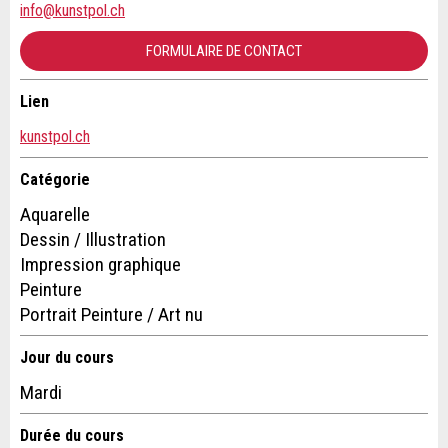
info@kunstpol.ch
Message:
FORMULAIRE DE CONTACT
Lien
* Champ obligatoire
Contact
Information: Pour l'assurance qualité, une copie de l' e-
kunstpol.ch
mail est envoyée à guidle
Composez un message à la personne de contact pour cette
Catégorie
annonce .
Aquarelle
FERMER
Dessin / Illustration
S'INSCRIRE
Impression graphique
Peinture
Portrait Peinture / Art nu
Jour du cours
Mardi
Adresse
Durée du cours