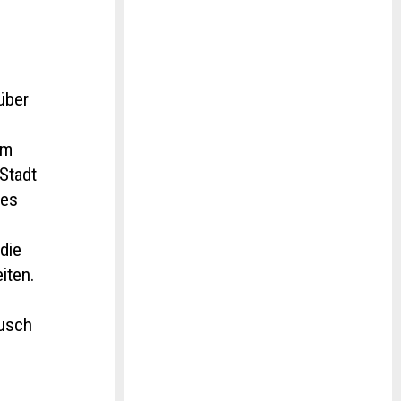
über
em
 Stadt
zes
die
iten.
ausch