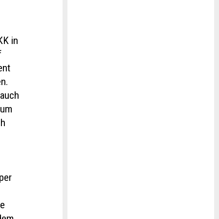
KK in
f
ent
en.
 auch
Raum
ch
per
ie
rdem