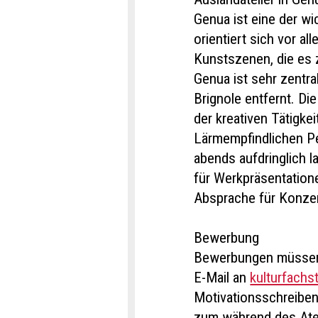
Genua ist eine der wi
orientiert sich vor a
Kunstszenen, die es 
Genua ist sehr zentr
Brignole entfernt. Die
der kreativen Tätigkei
Lärmempfindlichen Pe
abends aufdringlich l
für Werkpräsentatione
Absprache für Konze
Bewerbung
Bewerbungen müssen b
E-Mail an
kulturfachs
Motivationsschreiben
zum während des Atel