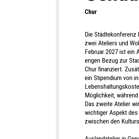
Chur
Die Städtekonferenz K
zwei Ateliers und W
Februar 2027 ist ein 
engen Bezug zur Stadt
Chur finanziert. Zusä
ein Stipendium von i
Lebenshaltungskosten 
Möglichkeit, während
Das zweite Atelier w
wichtiger Aspekt des
zwischen den Kultur
Auslandatelier in Gen