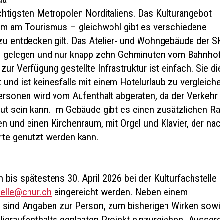
chtigsten Metropolen Norditaliens. Das Kulturangebot
llem am Tourismus – gleichwohl gibt es verschiedene
zu entdecken gilt. Das Atelier- und Wohngebäude der S
al gelegen und nur knapp zehn Gehminuten vom Bahnho
 zur Verfügung gestellte Infrastruktur ist einfach. Sie di
t und ist keinesfalls mit einem Hotelurlaub zu vergleich
rsonen wird vom Aufenthalt abgeraten, da der Verkehr
aut sein kann. Im Gebäude gibt es einen zusätzlichen 
n und einen Kirchenraum, mit Orgel und Klavier, der na
rte genutzt werden kann.
is spätestens 30. April 2026 bei der Kulturfachstelle 
telle@chur.ch
eingereicht werden. Neben einem
 sind Angaben zur Person, zum bisherigen Wirken sow
ieraufenthalts geplanten Projekt einzureichen. Ausse