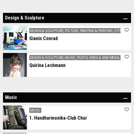
Design & Sculpture
DESIGN & SCULPTURE, PICTURE, PAINTING & PRINTING, OTHER ARTS
Gianin Conrad
x
DESIGN & SCULPTURE, MUSIC, PHOTO, VIDEO & NEW MEDIA, THEATER
Quirina Lechmann
Quirina Lechmann is a Swiss-Belgian opera singer in the voice fach coloratura soprano and artist in the fields of performance and video.
Music
MUSIC
1. Handharmonika-Club Chur