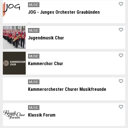
MUSIC
JOG - Junges Orchester Graubünden
Über zwanzig Jugendliche aus den verschiedensten Orten und Tälern des Kantons Graubünden.
MUSIC
Jugendmusik Chur
Musik zäma erläba - für Kinder und Jugendliche ab 8 Jahren
MUSIC
Kammerchor Chur
Der Kammerchor wird von Thomas Gropper geleitet.
MUSIC
Kammerorchester Churer Musikfreunde
MUSIC
Klassik Forum