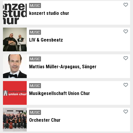
Das Klassik Forum Chur hat sich als Veranstalter hochstehender, lebendiger Konzerterlebnisse etabliert.
MUSIC
konzert studio chur
Das konzert studio chur ist ein Verein, der seit über 40 Jahren jährlich eine Reihe von fünf Konzerten organisiert.
MUSIC
LIV & Geesbeatz
Rapper & Producer aus Chur
MUSIC
Mattias Müller-Arpagaus, Sänger
In Chur geboren und aufgewachsen. Er beschäftigt sich intensiv mit dem Liedgesang. So interpretierte er u.a. die grossen Liedzyklen von Schubert und Mahler. Im Oratorien-Bereich wird er regelmässig von Chören als Solist verpflichtet
MUSIC
Musikgesellschaft Union Chur
Die Musikgesellschaft Union Chur spielt in Harmoniebesetzung in der 2./3. Stärkeklasse.
MUSIC
Orchester Chur