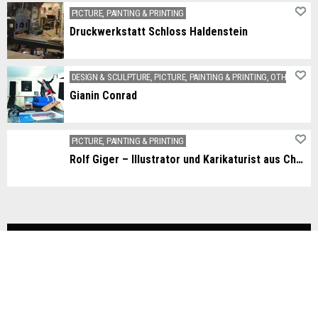
PICTURE, PAINTING & PRINTING
Druckwerkstatt Schloss Haldenstein
All classic printing techniques are cultivated in the Schloss Haldenstein printing workshop.
DESIGN & SCULPTURE, PICTURE, PAINTING & PRINTING, OTHER ARTS
Gianin Conrad
x
PICTURE, PAINTING & PRINTING
Rolf Giger – Illustrator und Karikaturist aus Chur
Illustrator und Karikaturist aus Chur mit über 40 Jahren Berufserfahrung. Veröffentlichungen in Schweizer Medien sowie Illustrationen für Unternehmen und Institutionen.
Theater & Stage
THEATER & STAGE
«ressort k»
freie, professionelle Theatergruppe seit 1989