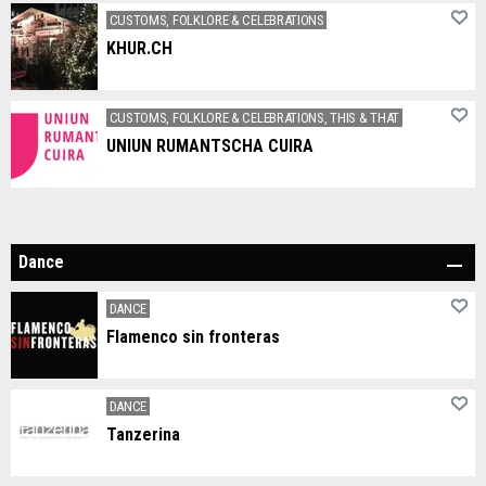
We promote art and culture in Chur.
CUSTOMS, FOLKLORE & CELEBRATIONS
KHUR.CH
Der Verein KHUR.CH ist seit 2014 aktiv und organisiert unterschiedlichste Veranstaltungen.
CUSTOMS, FOLKLORE & CELEBRATIONS, THIS & THAT
UNIUN RUMANTSCHA CUIRA
L’UNIUN RUMANTSCHA CUIRA unescha persunas che han in rapport culla Rumantschia e che vulan viver e promover la lingua e la cuminanza rumantscha era en la chapitala dal chantun.
Dance
DANCE
Flamenco sin fronteras
Flamenco tanzen lernen in Chur
DANCE
Tanzerina
Schule für modernen Tanz und Ballett TANZERINA