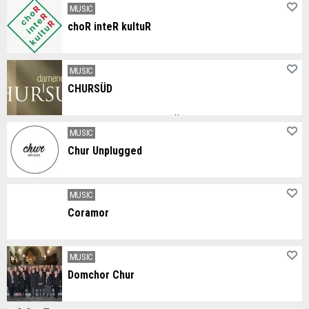
MUSIC
choR inteR kultuR
choR inteR kultuR combines singing with traveling. choR inteR kultuR is a project choir. Register for the next project on the choR inteR kultuR website. Project participation is free for young people up to the age of 25.
MUSIC
CHURSÜD
Der Damenchor "CHURSÜD" besteht seit dem Jahr 2009.
MUSIC
Chur Unplugged
Sanfte Klänge, starke Stimmen & eine einzigartige Atmosphäre versprechen einmalige Konzerterlebnisse.
MUSIC
Coramor
Der Coramor ist ein gemischter Chor mit ca. 25 SängerInnen unter der Leitung von Corina Barandun. Probeabend ist Dienstag.
MUSIC
Domchor Chur
Gesang und Musik in der Dompfarrei