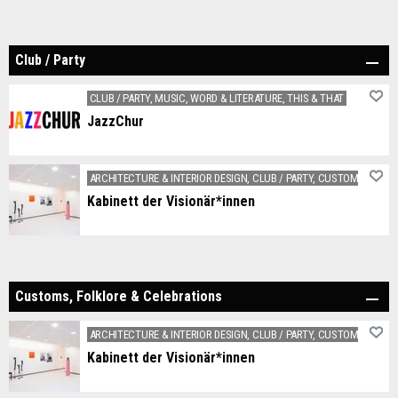
We promote art and culture in Chur.
Club / Party
CLUB / PARTY, MUSIC, WORD & LITERATURE, THIS & THAT
JazzChur
🎶 Jazz und improvisierte Musik 🔈 Live auf der Bühne 🌐 Online als Podcast 📙 Vermittlung in der Akademie
ARCHITECTURE & INTERIOR DESIGN, CLUB / PARTY, CUSTOMS, FOLK
Kabinett der Visionär*innen
We promote art and culture in Chur.
Customs, Folklore & Celebrations
ARCHITECTURE & INTERIOR DESIGN, CLUB / PARTY, CUSTOMS, FOLK
Kabinett der Visionär*innen