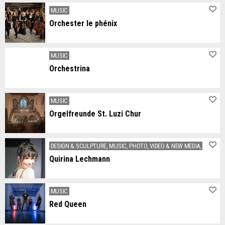
Verein zum gemeinsamen Spiel und Aufführung klassischer Orchesterwerke jeglicher Art.
MUSIC
Orchester le phénix
MUSIC
Orchestrina
Streichorchester
MUSIC
Orgelfreunde St. Luzi Chur
Enjoy an hour of high-quality organ music in the beautiful church of St. Luzi on Sunday evenings during Advent. You are very welcome.
DESIGN & SCULPTURE, MUSIC, PHOTO, VIDEO & NEW MEDIA, THEATER
Quirina Lechmann
Quirina Lechmann is a Swiss-Belgian opera singer in the voice fach coloratura soprano and artist in the fields of performance and video.
MUSIC
Red Queen