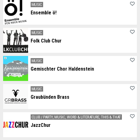
MUSIC
Ensemble ö!
Der Verein ensemble ö! — seit 2011
MUSIC
Folk Club Chur
Folkmusik, Country, Blues
MUSIC
Gemischter Chor Haldenstein
Wir sind ein vierstimmiger gemischter Dorfchor und proben jeweils am Montagabend in Haldenstein.
MUSIC
Graubünden Brass
Graubünden Brass ist ein Ensemble von ambitionierten Amateur- und Berufsmusikern aus dem ganzen Kanton Graubünden.
CLUB / PARTY, MUSIC, WORD & LITERATURE, THIS & THAT
JazzChur
🎶 Jazz und improvisierte Musik 🔈 Live auf der Bühne 🌐 Online als Podcast 📙 Vermittlung in der Akademie