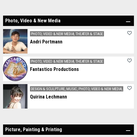
Zauberhafte Stimmwelten aus Graubünden.
Photo, Video & New Media
PHOTO, VIDEO & NEW MEDIA, THEATER & STAGE
Andri Portmann
Regisseur und Drehbuchautor von Theatervereinen
PHOTO, VIDEO & NEW MEDIA, THEATER & STAGE
Fantastico Productions
Verein für Film- und Medienprojekte
DESIGN & SCULPTURE, MUSIC, PHOTO, VIDEO & NEW MEDIA, THEATER
Quirina Lechmann
Quirina Lechmann is a Swiss-Belgian opera singer in the voice fach coloratura soprano and artist in the fields of performance and video.
Picture, Painting & Printing