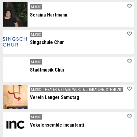
Red Queen die Rockband aus Chur, gegründet im Jahr 2013. Mit kraftvollen Songs und epischen Gitarrensolos begeistern sie ihr Publikum.
MUSIC
Seraina Hartmann
Seraina Hartmann is a professional musician, conductor and yodeller from Chur. She enjoys giving yodelling courses and organizing concerts and yodelling events that bring people together.
MUSIC
Singschule Chur
Die musikalische Bildungsarbeit der Singschule Chur beinhaltet und gestaltet die Bereiche Kultur, Bildung und Gesellschaft.
MUSIC
Stadtmusik Chur
Die Stadtmusik Chur bietet musikalisch interessierten Menschen die Möglichkeit, gute Blasmusik, aber auch Geselligkeit unter den Mitgliedern zu pflegen.
MUSIC, THEATER & STAGE, WORD & LITERATURE, OTHER ARTS & CULT
Verein Langer Samstag
Jeweils Mitte November verwandelt sich ganz Chur in ein einziges grosses Kulturfestival! Über 20 verschiedene Häuser bringen die Stadt von 12.00 bis 3.00 Uhr mit rund 90 Programmen und insgesamt mehr als 200 Einzelveranstaltungen zum Klingen und Staunen.
MUSIC
Vokalensemble incantanti