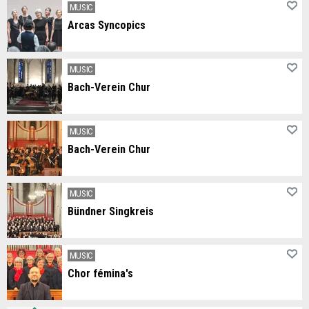
MUSIC
Arcas Syncopics
Der Churer Jazzchor
MUSIC
Bach-Verein Chur
Der Bach-Verein Chur veranstaltet jährlich Konzerte mit Musik von J.S. Bach. Nach Möglichkeit werden dafür einheimische Musiker berücksichtigt.
MUSIC
Bach-Verein Chur
Musik von J.S. Bach.
MUSIC
Bündner Singkreis
The choir has been in existence for sixty years and has been under the musical direction of Daniela Brantschen since 2023. The current project with works by Felix Mendelssohn Bartholdy and César Franck will be performed in the Martinskirche Chur in November 2026.
MUSIC
Chor fémina's
Frauenchor in Chur, unter der Leitung von Andrés Alonso Heredia. Neue Mitsängerinnen sind herzlich willkommen.