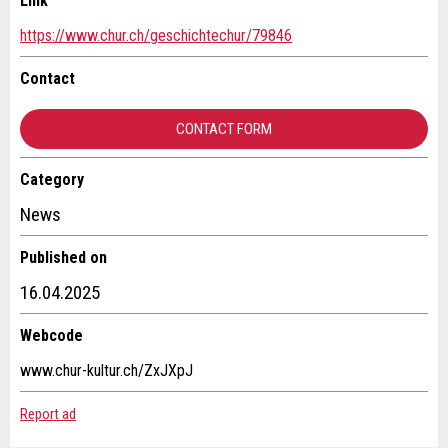
Link
https://www.chur.ch/geschichtechur/79846
General Feedback
Ad is outdated
Contact
Ad is incomplete
CONTACT FORM
Category
Contact
News
Write a message for all people to contact for this ad.
Published on
* Entry required
16.04.2025
RECOMMEND THE AD
Webcode
Nachricht
Close
www.chur-kultur.ch/ZxJXpJ
Report ad