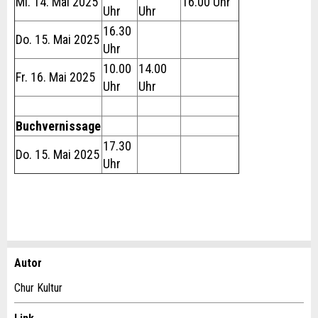
Mi. 14. Mai 2025
16.00 Uhr
Uhr
Uhr
16.30
Do. 15. Mai 2025
Uhr
10.00
14.00
Fr. 16. Mai 2025
Uhr
Uhr
Buchvernissage
17.30
Do. 15. Mai 2025
Uhr
Autor
Report ad
Recommend the ad
Chur Kultur
Your feedback is greatly appreciated!
Recommend this ad to friends.