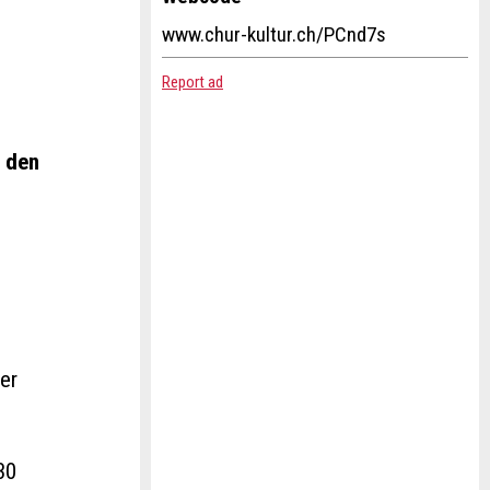
www.chur-kultur.ch/PCnd7s
Report ad
m den
der
30