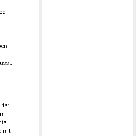
bei
ben
usst.
 der
Um
mte
e mit