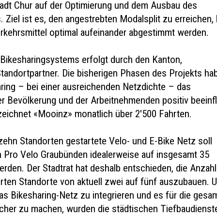
Stadt Chur auf der Optimierung und dem Ausbau des
. Ziel ist es, den angestrebten Modalsplit zu erreichen, 
kehrsmittel optimal aufeinander abgestimmt werden.
 Bikesharingsystems erfolgt durch den Kanton,
Standortpartner. Die bisherigen Phasen des Projekts ha
aring – bei einer ausreichenden Netzdichte – das
er Bevölkerung und der Arbeitnehmenden positiv beeinfl
zeichnet «Mooinz» monatlich über 2'500 Fahrten.
zehn Standorten gestartete Velo- und E-Bike Netz soll
 Pro Velo Graubünden idealerweise auf insgesamt 35
erden. Der Stadtrat hat deshalb entschieden, die Anzahl
erten Standorte von aktuell zwei auf fünf auszubauen. 
das Bikesharing-Netz zu integrieren und es für die gesa
cher zu machen, wurden die städtischen Tiefbaudienst