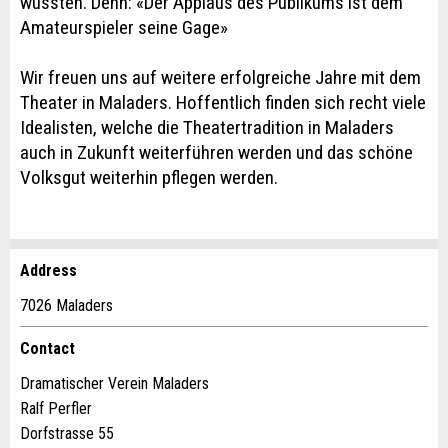
wussten. Denn: «Der Applaus des Publikums ist dem
Amateurspieler seine Gage»
Wir freuen uns auf weitere erfolgreiche Jahre mit dem
Theater in Maladers. Hoffentlich finden sich recht viele
Idealisten, welche die Theatertradition in Maladers
auch in Zukunft weiterführen werden und das schöne
Volksgut weiterhin pflegen werden.
Address
Report ad
Recommend the ad
7026 Maladers
Your feedback is greatly appreciated!
Recommend this ad to friends.
Contact
Dramatischer Verein Maladers
General Feedback
Ralf Perfler
Ad is outdated
Dorfstrasse 55