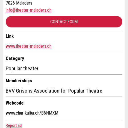
Ad is incomplete
7026 Maladers
info@theater-maladers.ch
CONTACT FORM
Link
Contact
www.theater-maladers.ch
* Entry required
Write a message for all people to contact for this ad.
Category
RECOMMEND THE AD
Popular theater
Nachricht
Close
Memberships
BVV Grisons Association for Popular Theatre
Webcode
* Entry required
www.chur-kultur.ch/B6NMXM
Adresse
For reasons of quality assurance a copy of this email
Report ad