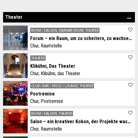
Theater
ROOM / SALOON, SEMINAR ROOM, THEATER
Forum – ein Raum, um zu scheitern, zu wachsen und Neues zu schaffen
Chur, Raumstelle
Forum – ein Raum, um zu scheitern, zu wachsen und Neues zu schaffen
THEATER
Klibühni, Das Theater
Chur, Klibühni, das Theater
The "Klibühni" theater with a lot of charm in the heart of the old town of Chur.
CLUB / BAR / DISCO / LOUNGE, THEATER
Postremise
Chur, Postremise
Kann man die Postremise mieten? Aber ja! Und wie!
ROOM / SALOON, THEATER
Salon – ein kreativer Kokon, der Projekte wachsen lässt
Chur, Raumstelle
Salon – ein kreativer Kokon, der Projekte wachsen lässt