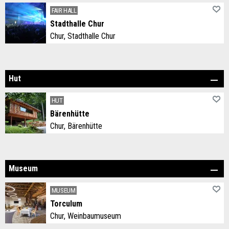
FAIR HALL
Stadthalle Chur
Chur, Stadthalle Chur
Zentral in der Stadt Chur gelegen ist die Halle ein idealer Ort für verschiedenste Veranstaltungen, egal ob Messe, Theater, Firmenanlass oder Konzert.
Hut
HUT
Bärenhütte
Chur, Bärenhütte
Die Bärenhütte befindet sich an schönster Aussichtslage an der Waldgrenze.
Museum
MUSEUM
Torculum
Chur, Weinbaumuseum