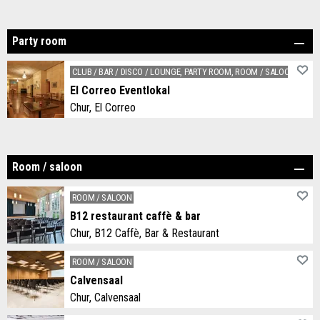
Das Weinbaumuseum ist ein Ort, der sich hervorragend für gesellschaftliche Anlässe eignet wie z.B. Firmenveranstaltungen, Familien- und Geburtstagsfeiern, aber auch kulturelle Veranstaltungen der «ruhigeren» Art wie Kurse oder Lesungen.
Party room
CLUB / BAR / DISCO / LOUNGE, PARTY ROOM, ROOM / SALOON
El Correo Eventlokal
Chur, El Correo
Das im Jugendstil gehaltene Lokal El Correo ist ein gepflegtes Tanzlokal. Das Lokal kann für Kurse, Verantstaltungen und für private Anlässe gemietet werden.
Room / saloon
ROOM / SALOON
B12 restaurant caffè & bar
Chur, B12 Caffè, Bar & Restaurant
Unsere Seminar- und Tagungsmöglichkeiten erfreuen unsere Gäste. Die Einrichtung und Möblierung der Räume erfolgt individuell, abgestimmt auf Ihren Anlass und Ihre Bedürfnisse.
ROOM / SALOON
Calvensaal
Chur, Calvensaal
Geben Sie Ihren Konferenzen, Vorträgen, Seminarien und Konzerten einen würdigen Rahmen. Der Calvensaal ist mit moderner audiovisueller Technik ausgestattet und bietet bis zu 150 Personen Platz.