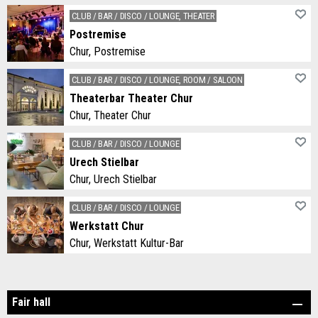
After Work & Chill Out Ambiente für gehobene Ansprüche
CLUB / BAR / DISCO / LOUNGE, THEATER
Postremise
Chur, Postremise
Kann man die Postremise mieten? Aber ja! Und wie!
CLUB / BAR / DISCO / LOUNGE, ROOM / SALOON
Theaterbar Theater Chur
Chur, Theater Chur
Suchen Sie einen passenden, stimmungsvollen Ort für Ihre private Veranstaltung, für Workshops oder Kurse? Unsere Räumlichkeit bietet Platz für rund 50 Personen und verfügt über eine flexible Raumgestaltung.
CLUB / BAR / DISCO / LOUNGE
Urech Stielbar
Chur, Urech Stielbar
Hochwertiger Teegenuss und florale Kreationen direkt am Bahnhof Chur. Die Stielbar kann für Events auch gemietet werden.
CLUB / BAR / DISCO / LOUNGE
Werkstatt Chur
Chur, Werkstatt Kultur-Bar
Die Werkstatt Chur kann tagsüber sowie von Sonntag bis Dienstag Abend für Ihre Veranstaltung, ob privat oder öffentlich, angemietet werden.
Fair hall