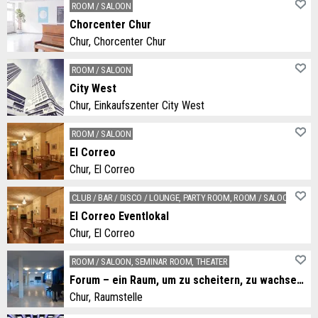
ROOM / SALOON
Chorcenter Chur
Chur, Chorcenter Chur
Das chorcenter ist ganz auf die Bedürfnisse von Chören ausgerichtet: Ein Ort für Proben, ein Ort für fachlichen und geselligen Austausch, ein Ort für Inspiration aber auch ein Ort für ganz praktische Dinge wie ein Materiallager.
ROOM / SALOON
City West
Chur, Einkaufszenter City West
Das City West ist nicht nur zum Shoppen da. Mit regelmässigen Veranstaltungen für Jung und Alt verwandelt sich die Mall zu einem Ort der Begegnung.
ROOM / SALOON
El Correo
Chur, El Correo
The El Correo restaurant is set up as a sophisticated dance hall. It offers space for around 15 dancing couples or 50 visitors with concert-style seating. The restaurant can be hired for courses, dance events and private functions.
CLUB / BAR / DISCO / LOUNGE, PARTY ROOM, ROOM / SALOON
El Correo Eventlokal
Chur, El Correo
Das im Jugendstil gehaltene Lokal El Correo ist ein gepflegtes Tanzlokal. Das Lokal kann für Kurse, Verantstaltungen und für private Anlässe gemietet werden.
ROOM / SALOON, SEMINAR ROOM, THEATER
Forum – ein Raum, um zu scheitern, zu wachsen und Neues zu schaffen
Chur, Raumstelle
Forum – ein Raum, um zu scheitern, zu wachsen und Neues zu schaffen