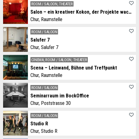
ROOM / SALOON, THEATER
Salon – ein kreativer Kokon, der Projekte wachsen lässt
Chur, Raumstelle
Salon – ein kreativer Kokon, der Projekte wachsen lässt
ROOM / SALOON
Salufer 7
Chur, Salufer 7
Die Lernstatt Känguruh bietet in Untermiete 3 Büroräume ein Sitzungszimmer mit integrierter Beratungsecke und einen offenen Raum (Piazza) in einem Gewerberaum an der Saluferstrasse 7 an.
CINEMA, ROOM / SALOON, THEATER
Scena – Leinwand, Bühne und Treffpunkt
Chur, Raumstelle
Scena – Leinwand, Bühne und Treffpunkt
ROOM / SALOON
Seminarraum im BockOffice
Chur, Poststrasse 30
BOCK AUF SITZUNG? Benötigen Sie ein professionelles Sitzungszimmer mit Stil und moderner Infrastruktur? Zusätzlich kümmern wir uns um alles, was Sie für Ihre effiziente Sitzung benötigen. Wasser steht auf dem Tisch, Kaffee wird auf Wunsch serviert.
ROOM / SALOON
Studio R
Chur, Studio R