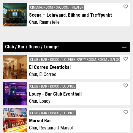
Ob Privatvorstellung, Präsentation, Firmen-Event, Premiere oder Schulung: wir bieten exklusive und einzigartige Räumlichkeiten für unvergessliche Anlässe.
CINEMA, ROOM / SALOON, THEATER
Scena – Leinwand, Bühne und Treffpunkt
Chur, Raumstelle
Scena – Leinwand, Bühne und Treffpunkt
Club / Bar / Disco / Lounge
CLUB / BAR / DISCO / LOUNGE, PARTY ROOM, ROOM / SALOON
El Correo Eventlokal
Chur, El Correo
Das im Jugendstil gehaltene Lokal El Correo ist ein gepflegtes Tanzlokal. Das Lokal kann für Kurse, Verantstaltungen und für private Anlässe gemietet werden.
CLUB / BAR / DISCO / LOUNGE
Loucy - Bar Club Eventhall
Chur, Loucy
Die grösste Event-Location der Stadt Chur veranstaltet regelmässig Parties, Konzerte, Vorträge und Anlässe im Corporate-Bereich. Das Loucy kann auch gemietet werden.
CLUB / BAR / DISCO / LOUNGE
Marsöl Bar
Chur, Restaurant Marsöl