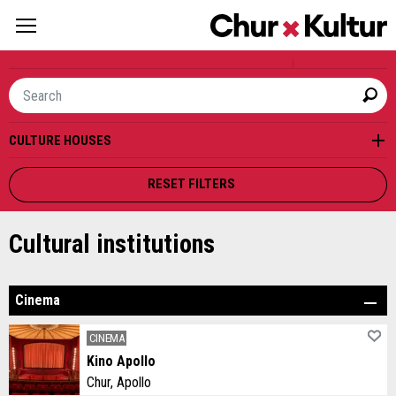
Live
Suche
CULTURE HOUSES
Cultural institutions
O
RESET FILTERS
Rentable rooms
O
Cultural institutions
Cinema
CINEMA
Kino Apollo
Chur, Apollo