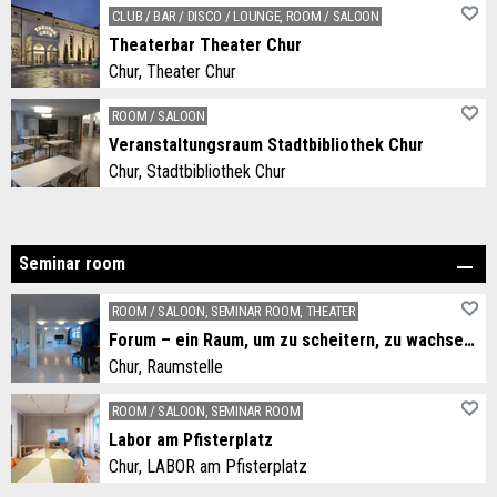
Das Studio R wurde im Jahre 1980 gegründet. Seither werden verschiedene Tanzarten von unterschiedlichen Lehrern unterrichtet. Klassisches Ballett, Jazztanz, auch Joga, Flamenco und Tanzimprovisation.
CLUB / BAR / DISCO / LOUNGE, ROOM / SALOON
Theaterbar Theater Chur
Chur, Theater Chur
Suchen Sie einen passenden, stimmungsvollen Ort für Ihre private Veranstaltung, für Workshops oder Kurse? Unsere Räumlichkeit bietet Platz für rund 50 Personen und verfügt über eine flexible Raumgestaltung.
ROOM / SALOON
Veranstaltungsraum Stadtbibliothek Chur
Chur, Stadtbibliothek Chur
Der Veranstaltungsraum bietet nicht nur Platz für Veranstaltungen der Bibliothek, er kann auch gemietet werden.
Seminar room
ROOM / SALOON, SEMINAR ROOM, THEATER
Forum – ein Raum, um zu scheitern, zu wachsen und Neues zu schaffen
Chur, Raumstelle
Forum – ein Raum, um zu scheitern, zu wachsen und Neues zu schaffen
ROOM / SALOON, SEMINAR ROOM
Labor am Pfisterplatz
Chur, LABOR am Pfisterplatz
With the LABOR, Werkstatt Chur creates a new, inspiring space for Chur. A think tank and project forge for ideas, experiments, encounters and stories.