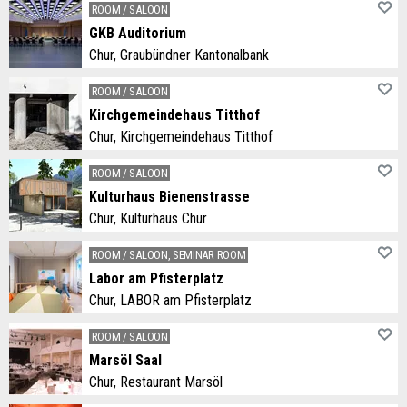
ROOM / SALOON
GKB Auditorium
Chur, Graubündner Kantonalbank
​Das Auditorium der GKB vereint Ästhetik mit Funktionalität. Erleben Sie stilvolle Einrichtung, hervorragende Akustik und modernste Technik an einem Ort.
ROOM / SALOON
Kirchgemeindehaus Titthof
Chur, Kirchgemeindehaus Titthof
Unser Saal im Kirchgemeindehaus Titthof bietet Platz für maximal 447 Personen (Konzertbestuhlung). Je nach Wunsch kann er mit Tisch-, Seminar- oder Konzertbestuhlung gemietet werden. Zudem können auch Ausstellungen im Saal durchgeführt werden.
ROOM / SALOON
Kulturhaus Bienenstrasse
Chur, Kulturhaus Chur
Das Kulturhaus kann für verschiedene Anlässe gemietet werden
ROOM / SALOON, SEMINAR ROOM
Labor am Pfisterplatz
Chur, LABOR am Pfisterplatz
With the LABOR, Werkstatt Chur creates a new, inspiring space for Chur. A think tank and project forge for ideas, experiments, encounters and stories.
ROOM / SALOON
Marsöl Saal
Chur, Restaurant Marsöl
Der Marsöl Saal bietet Ihnen eine ideale Lokalität für Hochzeiten, Feste, Firmenessen und grosse Konferenzen sowie andere grössere Anlässe.