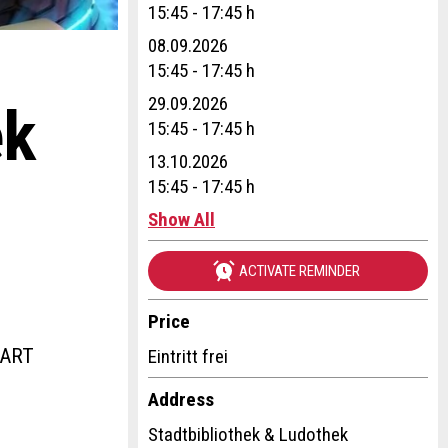
15:45 - 17:45 h
08.09.2026
15:45 - 17:45 h
29.09.2026
ek
15:45 - 17:45 h
13.10.2026
15:45 - 17:45 h
Show All
27.10.2026
ACTIVATE REMINDER
15:45 - 17:45 h
10.11.2026
Price
15:45 - 17:45 h
KART
Eintritt frei
24.11.2026
15:45 - 17:45 h
Address
08.12.2026
Stadtbibliothek & Ludothek