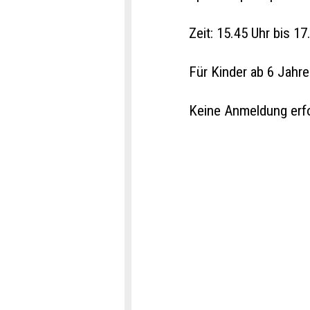
Zeit: 15.45 Uhr bis 17
Für Kinder ab 6 Jahr
Keine Anmeldung erfo
Conta
Repor
Recom
Reser
Write a message for al
Your feedback is grea
Recommend this ad to
Event dat
General Feedback