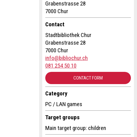
15:45 - 17:45 h
Grabenstrasse 28
7000 Chur
Contact
Stadtbibliothek Chur
Grabenstrasse 28
7000 Chur
info@bibliochur.ch
081 254 50 10
CONTACT FORM
Category
PC / LAN games
Target groups
Main target group: children