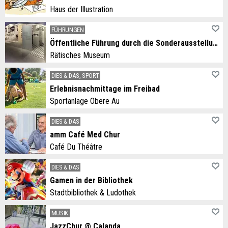
Haus der Illustration
FÜHRUNGEN
Öffentliche Führung durch die Sonderausstellung «Addio – Willkommen – A revair»
Rätisches Museum
DIES & DAS, SPORT
Erlebnisnachmittage im Freibad
Sportanlage Obere Au
DIES & DAS
amm Café Med Chur
Café Du Théâtre
DIES & DAS
Gamen in der Bibliothek
Stadtbibliothek & Ludothek
MUSIK
JazzChur @ Calanda