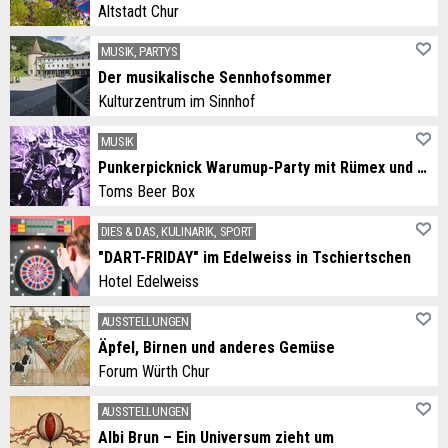
Altstadt Chur
MUSIK, PARTYS
Der musikalische Sennhofsommer
Kulturzentrum im Sinnhof
MUSIK
Punkerpicknick Warumup-Party mit Rümex und Stüpper
Toms Beer Box
DIES & DAS, KULINARIK, SPORT
"DART-FRIDAY" im Edelweiss in Tschiertschen
Hotel Edelweiss
AUSSTELLUNGEN
Äpfel, Birnen und anderes Gemüse
Forum Würth Chur
AUSSTELLUNGEN
Albi Brun – Ein Universum zieht um