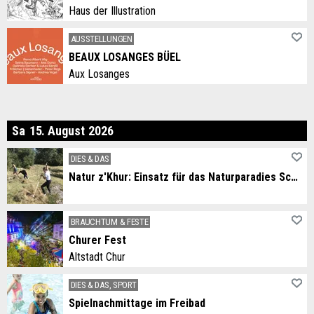
Haus der Illustration
AUSSTELLUNGEN
BEAUX LOSANGES BÜEL
Aux Losanges
mstag
Sa
15
.
August
2026
DIES & DAS
Natur z'Khur: Einsatz für das Naturparadies Schotsch
BRAUCHTUM & FESTE
Churer Fest
Altstadt Chur
DIES & DAS, SPORT
Spielnachmittage im Freibad