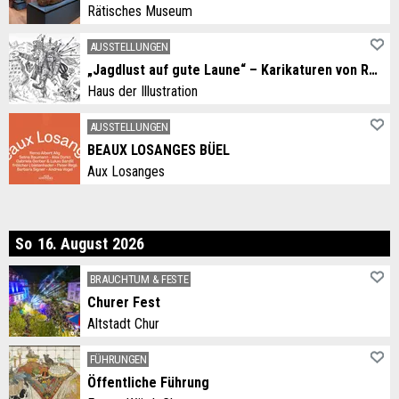
Rätisches Museum
AUSSTELLUNGEN
„Jagdlust auf gute Laune“ – Karikaturen von Rolf Giger
Haus der Illustration
AUSSTELLUNGEN
BEAUX LOSANGES BÜEL
Aux Losanges
nntag
So
16
.
August
2026
BRAUCHTUM & FESTE
Churer Fest
Altstadt Chur
FÜHRUNGEN
Öffentliche Führung