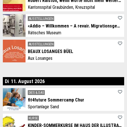
Robert Ralston, wenn Worte nicht mehr weiterwissen
Kantonsspital Graubünden, Kreuzspital
AUSSTELLUNGEN
«Addio – Willkommen – A revair. Migrationsgeschichten aus dem Grandhotel Alpen»
Rätisches Museum
AUSSTELLUNGEN
BEAUX LOSANGES BÜEL
Aux Losanges
enstag
Di
11
.
August
2026
DIES & DAS
fit4future Sommercamp Chur
Sportanlage Sand
KURSE
KINDER-SOMMERKURSE IM HAUS DER ILLUSTRATION