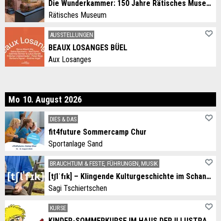
Die Wunderkammer: 150 Jahre Rätisches Museum
Rätisches Museum
AUSSTELLUNGEN
BEAUX LOSANGES BÜEL
Aux Losanges
ntag
Mo
10
.
August
2026
DIES & DAS
fit4future Sommercamp Chur
Sportanlage Sand
BRAUCHTUM & FESTE, FÜHRUNGEN, MUSIK
[tʃlˈfɪk] – Klingende Kulturgeschichte im Schanfigg
Sagi Tschiertschen
KURSE
KINDER-SOMMERKURSE IM HAUS DER ILLUSTRATION