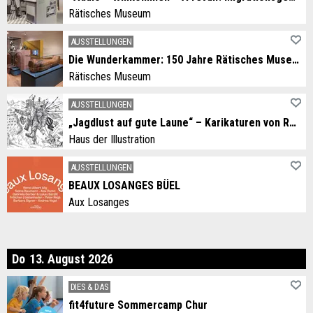
Rätisches Museum
AUSSTELLUNGEN
Die Wunderkammer: 150 Jahre Rätisches Museum
Rätisches Museum
AUSSTELLUNGEN
„Jagdlust auf gute Laune“ – Karikaturen von Rolf Giger
Haus der Illustration
AUSSTELLUNGEN
BEAUX LOSANGES BÜEL
Aux Losanges
nnerstag
Do
13
.
August
2026
DIES & DAS
fit4future Sommercamp Chur