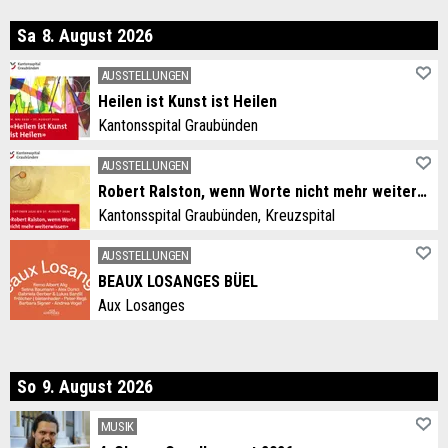
mstag
Sa
8
.
August
2026
AUSSTELLUNGEN
Heilen ist Kunst ist Heilen
Kantonsspital Graubünden
AUSSTELLUNGEN
Robert Ralston, wenn Worte nicht mehr weiterwissen
Kantonsspital Graubünden, Kreuzspital
AUSSTELLUNGEN
BEAUX LOSANGES BÜEL
Aux Losanges
nntag
So
9
.
August
2026
MUSIK