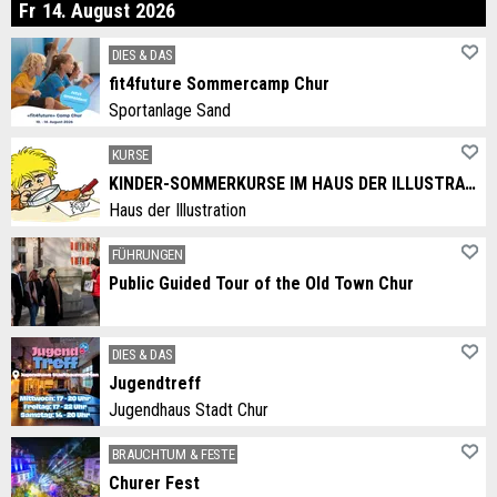
eitag
Fr
14
.
August
2026
DIES & DAS
fit4future Sommercamp Chur
Sportanlage Sand
KURSE
KINDER-SOMMERKURSE IM HAUS DER ILLUSTRATION
Haus der Illustration
FÜHRUNGEN
Public Guided Tour of the Old Town Chur
DIES & DAS
Jugendtreff
Jugendhaus Stadt Chur
BRAUCHTUM & FESTE
Churer Fest