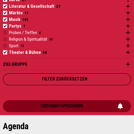
Literatur & Gesellschaft
Ö
31
1
2
3
4
5
6
Märkte
Ö
Musik
Ö
Partys
Ö
Proben / Treffen
Ö
Religion & Spiritualität
Ö
Sport
Ö
Theater & Bühne
Ö
ZIELGRUPPE
FILTER ZURÜCKSETZEN
SUCHABO SPEICHERN
Agenda