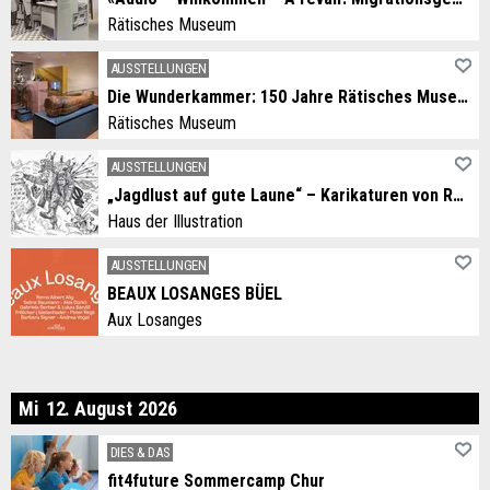
Rätisches Museum
AUSSTELLUNGEN
Die Wunderkammer: 150 Jahre Rätisches Museum
Rätisches Museum
AUSSTELLUNGEN
„Jagdlust auf gute Laune“ – Karikaturen von Rolf Giger
Haus der Illustration
AUSSTELLUNGEN
BEAUX LOSANGES BÜEL
Aux Losanges
ttwoch
Mi
12
.
August
2026
DIES & DAS
fit4future Sommercamp Chur