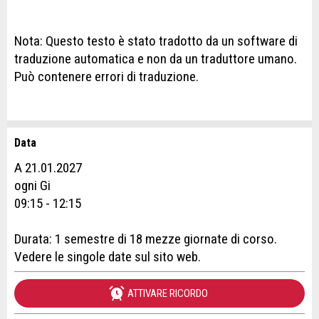
Nota: Questo testo è stato tradotto da un software di
traduzione automatica e non da un traduttore umano.
Può contenere errori di traduzione.
Data
Contestare l'annuncio
Consigliamo l'annuncio
A 21.01.2027
Prenotazione
ogni Gi
Il tuo feedback è molto apprezzato!
Raccomando questo annuncio agli amici.
09:15 - 12:15
Data dell'evento *:
Feedback generale
Durata: 1 semestre di 18 mezze giornate di corso.
Anzahl der Teilnehmer *:
Questo annuncio non è più valido
Vedere le singole date sul sito web.
Annuncio incompleto
ATTIVARE RICORDO
Nome / Cognome *: