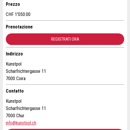
Prezzo
CHF 1'050.00
Ditta / istituzione:
Prenotazione
* Ingresso richiesto
Indirizzo supplementare:
REGISTRATI ORA
CONSIGLIAMO L'ANNUNCIO
Indirizzo
Nachricht
Chiudi
Via e N° *:
Kunstpol
Scharfrichtergasse 11
7000 Coira
CAP / Città *:
Contatto
* Ingresso richiesto
Kunstpol
E-mail *:
A garanzia di qualità una copia di questa e-mail è stata
Scharfrichtergasse 11
inviata a guidle
7000 Chur
info@kunstpol.ch
Telefono *:
SCRIVI UN MESSAGGIO