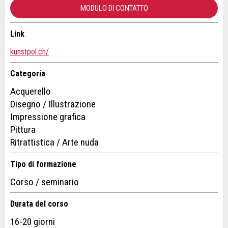
MODULO DI CONTATTO
Chiudi
Messaggio:
Link
Contatto
kunstpol.ch/
* Campo obbligatorio
Scrivere un messaggio per tutte le persone da contattare per
Categoria
Information: Zur Qualitätssicherung wird eine Kopie der
questo annuncio.
E-Mail an guidle gesendet.
Acquerello
Disegno / Illustrazione
Impressione grafica
CHIUDI
Pittura
Ritrattistica / Arte nuda
REGISTRARSI
Tipo di formazione
Corso / seminario
Adresse
Durata del corso
16-20 giorni