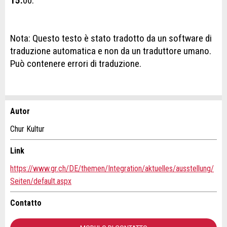
15.
00.
Nota: Questo testo è stato tradotto da un software di
traduzione automatica e non da un traduttore umano.
Può contenere errori di traduzione.
Autor
Contestare l'annuncio
Consigliamo l'annuncio
Chur Kultur
Il tuo feedback è molto apprezzato!
Raccomando questo annuncio agli amici.
Link
https://www.gr.ch/DE/themen/Integration/aktuelles/ausstellung/
Feedback generale
Seiten/default.aspx
Questo annuncio non è più valido
Annuncio incompleto
Contatto