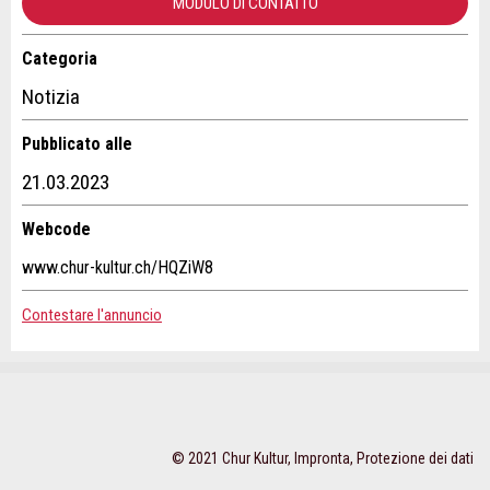
MODULO DI CONTATTO
Categoria
Contatto
Notizia
Scrivere un messaggio per tutte le persone da contattare per
* Ingresso richiesto
Pubblicato alle
questo annuncio.
21.03.2023
CONSIGLIAMO L'ANNUNCIO
Webcode
Nachricht
Chiudi
www.chur-kultur.ch/HQZiW8
Contestare l'annuncio
* Ingresso richiesto
Adresse
A garanzia di qualità una copia di questa e-mail è stata
inviata a guidle
© 2021 Chur Kultur,
Impronta
,
Protezione dei dati
SCRIVI UN MESSAGGIO