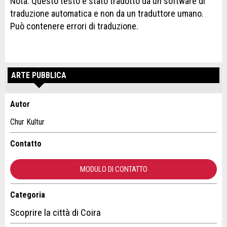
Nota: Questo testo è stato tradotto da un software di
traduzione automatica e non da un traduttore umano.
Può contenere errori di traduzione.
ARTE PUBBLICA
Autor
Contestare l'annuncio
Consigliamo l'annuncio
Chur Kultur
Il tuo feedback è molto apprezzato!
Raccomando questo annuncio agli amici.
Contatto
Feedback generale
MODULO DI CONTATTO
Questo annuncio non è più valido
Annuncio incompleto
Categoria
Contatto
Scoprire la città di Coira