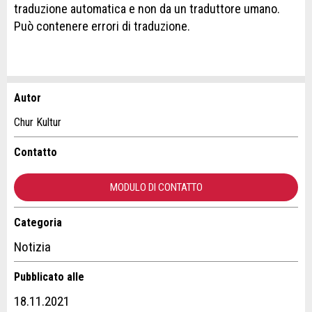
traduzione automatica e non da un traduttore umano.
Può contenere errori di traduzione.
Autor
Contestare l'annuncio
Consigliamo l'annuncio
Chur Kultur
Il tuo feedback è molto apprezzato!
Raccomando questo annuncio agli amici.
Contatto
Feedback generale
MODULO DI CONTATTO
Questo annuncio non è più valido
Annuncio incompleto
Categoria
Contatto
Notizia
Scrivere un messaggio per tutte le persone da contattare per
Pubblicato alle
questo annuncio.
18.11.2021