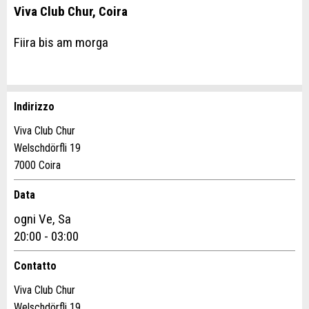
Viva Club Chur, Coira
Fiira bis am morga
Indirizzo
Contestare l'annuncio
Consigliamo l'annuncio
Viva Club Chur
Welschdörfli 19
Il tuo feedback è molto apprezzato!
Raccomando questo annuncio agli amici.
7000 Coira
Feedback generale
Data
Questo annuncio non è più valido
ogni Ve, Sa
Annuncio incompleto
20:00 - 03:00
Contatto
Viva Club Chur
Welschdörfli 19