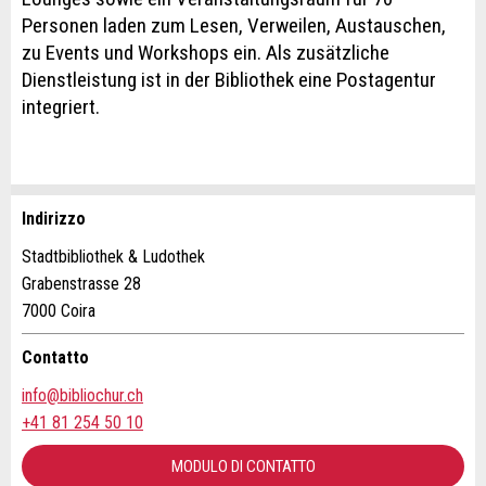
Personen laden zum Lesen, Verweilen, Austauschen,
zu Events und Workshops ein. Als zusätzliche
Dienstleistung ist in der Bibliothek eine Postagentur
integriert.
Indirizzo
Contestare l'annuncio
Consigliamo l'annuncio
Stadtbibliothek & Ludothek
Grabenstrasse 28
Il tuo feedback è molto apprezzato!
Raccomando questo annuncio agli amici.
7000 Coira
Feedback generale
Contatto
Questo annuncio non è più valido
info@bibliochur.ch
Annuncio incompleto
+41 81 254 50 10
MODULO DI CONTATTO