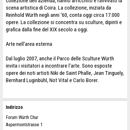
collezione dell'azienda, hanno arricchito e ravvivato la
scena artistica di Coira. La collezione, iniziata da
Reinhold Würth negli anni '60, conta oggi circa 17.000
opere. La collezione si concentra su sculture, dipinti e
grafica dalla fine del XIX secolo a oggi.
Arte nell'area esterna
Dal luglio 2007, anche il Parco delle Sculture Würth
invita i visitatori a incontrare l'arte. Sono esposte
opere dei noti artisti Niki de Saint Phalle, Jean Tinguely,
Bernhard Luginbühl, Not Vital e Carlo Borer.
Indirizzo
Contestare l'annuncio
Consigliamo l'annuncio
Forum Würth Chur
Aspermontstrasse 1
Il tuo feedback è molto apprezzato!
Raccomando questo annuncio agli amici.