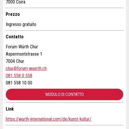
7000 Coira
Feedback generale
Prezzo
Questo annuncio non è più valido
Ingresso gratuito
Annuncio incompleto
Contatto
Forum Würth Chur
Aspermontstrasse 1
7004 Chur
chur@forum-wuerth.ch
081 558 0 558
* Ingresso richiesto
081 558 10 00
CONSIGLIAMO L'ANNUNCIO
MODULO DI CONTATTO
Nachricht
Chiudi
Link
Contatto
https://wurth-international.com/de/kunst-kultur/