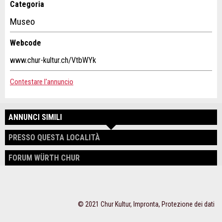
Scrivere un messaggio per tutte le persone da contattare per
Categoria
questo annuncio.
Museo
* Ingresso richiesto
A garanzia di qualità una copia di questa e-mail è stata
Webcode
inviata a guidle
www.chur-kultur.ch/VtbWYk
SCRIVI UN MESSAGGIO
Contestare l'annuncio
Chiudi
ANNUNCI SIMILI
Adresse
PRESSO QUESTA LOCALITÀ
FORUM WÜRTH CHUR
© 2021 Chur Kultur,
Impronta
,
Protezione dei dati