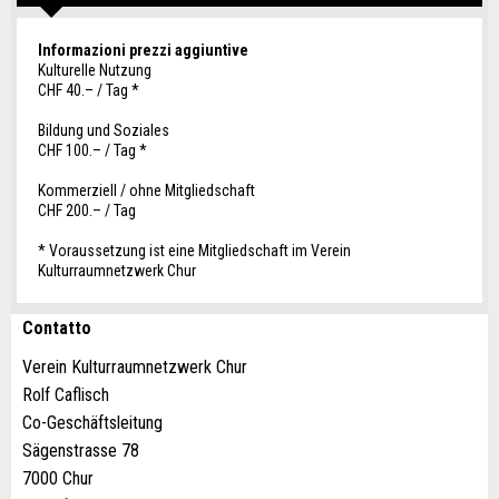
Informazioni prezzi aggiuntive
Kulturelle Nutzung
CHF 40.– / Tag *
Bildung und Soziales
CHF 100.– / Tag *
Kommerziell / ohne Mitgliedschaft
CHF 200.– / Tag
* Voraussetzung ist eine Mitgliedschaft im Verein
Kulturraumnetzwerk Chur
Contatto
Contestare l'annuncio
Consigliamo l'annuncio
Verein Kulturraumnetzwerk Chur
Rolf Caflisch
Il tuo feedback è molto apprezzato!
Raccomando questo annuncio agli amici.
Co-Geschäftsleitung
Sägenstrasse 78
7000 Chur
Feedback generale