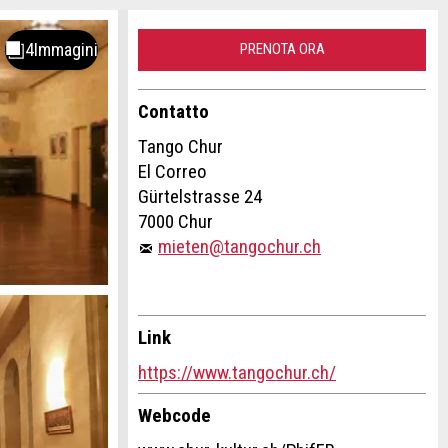
PRENOTA ORA
Contatto
Tango Chur
El Correo
Gürtelstrasse 24
7000 Chur
mieten@tangochur.ch
Link
https://www.tangochur.ch/
Webcode