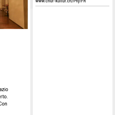
www.chur-kultur.ch/PhjfFR
pazio
erto.
 Con