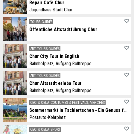
Repair Cafè Chur
Jugendhaus Stadt Chur
TOURS GUIDÉS
Öffentliche Altstadtführung Chur
ART, TOURS GUIDÉS
Chur City Tour in English
Bahnhofplatz, Aufgang Rolltreppe
ART, TOURS GUIDÉS
Chur Altstadt erleba Tour
Bahnhofplatz, Aufgang Rolltreppe
CECI & CELA, COUTUMES & FESTIVALS, MARCHÉS
Sommermarkt in Tschiertschen - Ein Genuss für alle Sinne
Postauto-Kehrplatz
CECI & CELA, SPORT