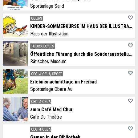
Sportanlage Sand
COURS
KINDER-SOMMERKURSE IM HAUS DER ILLUSTRATION
Haus der Illustration
TOURS GUIDÉS
Öffentliche Führung durch die Sonderausstellung «Addio – Willkommen – A revair»
Rätisches Museum
CECI & CELA, SPORT
Erlebnisnachmittage im Freibad
Sportanlage Obere Au
CECI & CELA
amm Café Med Chur
Café Du Théâtre
CECI & CELA
Gamen in der Bibliothek