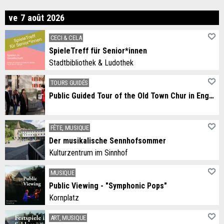
ndredi
ve
7
août
2026
CECI & CELA
SpieleTreff für Senior*innen
Stadtbibliothek & Ludothek
TOURS GUIDÉS
Public Guided Tour of the Old Town Chur in English
FÊTE, MUSIQUE
Der musikalische Sennhofsommer
Kulturzentrum im Sinnhof
MUSIQUE
Public Viewing - "Symphonic Pops"
Kornplatz
ART, MUSIQUE