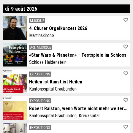
manche
di
9
août
2026
MUSIQUE
4. Churer Orgelkonzert 2026
Martinskirche
ART, MUSIQUE
«Star Wars & Planeten» – Festspiele im Schloss
Schloss Haldenstein
EXPOSITIONS
Heilen ist Kunst ist Heilen
Kantonsspital Graubünden
EXPOSITIONS
Robert Ralston, wenn Worte nicht mehr weiterwissen
Kantonsspital Graubünden, Kreuzspital
EXPOSITIONS