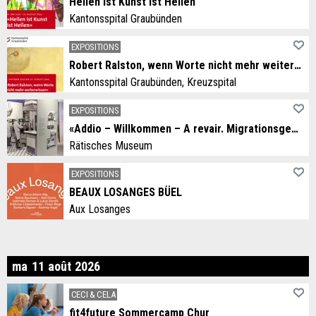
Heilen ist Kunst ist Heilen
Kantonsspital Graubünden
EXPOSITIONS
Robert Ralston, wenn Worte nicht mehr weiterwissen
Kantonsspital Graubünden, Kreuzspital
EXPOSITIONS
«Addio – Willkommen – A revair. Migrationsgeschichten aus dem Grandhotel Alpen»
Rätisches Museum
EXPOSITIONS
BEAUX LOSANGES BÜEL
Aux Losanges
rdi
ma
11
août
2026
CECI & CELA
fit4future Sommercamp Chur