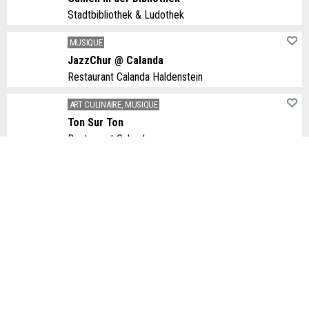
Stadtbibliothek & Ludothek
MUSIQUE
JazzChur @ Calanda
Restaurant Calanda Haldenstein
ART CULINAIRE, MUSIQUE
Ton Sur Ton
Restaurant Calanda
EXPOSITIONS
Albi Brun – Ein Universum zieht um
Klibühni, das Theater
EXPOSITIONS
Heilen ist Kunst ist Heilen
Kantonsspital Graubünden
EXPOSITIONS
Robert Ralston, wenn Worte nicht mehr weiterwissen