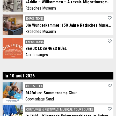
«Addio – Willkommen – A revair. Migrationsgeschichten aus dem Grandhotel Alpen»
Rätisches Museum
EXPOSITIONS
Die Wunderkammer: 150 Jahre Rätisches Museum
Rätisches Museum
EXPOSITIONS
BEAUX LOSANGES BÜEL
Aux Losanges
ndi
lu
10
août
2026
CECI & CELA
fit4future Sommercamp Chur
Sportanlage Sand
COUTUMES & FESTIVALS, MUSIQUE, TOURS GUIDÉS