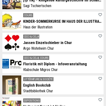
[tʃlˈfɪk] – Klingende Kulturgeschichte im Schanfigg
Sagi Tschiertschen
COURS
KINDER-SOMMERKURSE IM HAUS DER ILLUSTRATION
Haus der Illustration
CECI & CELA
Jassen Einzelschieber in Chur
Argo Wohnheim Chur
CECI & CELA, COURS
Floristik mit Diplom - Infoveranstaltung
Klubschule Migros Chur
LITTÉRATURE & SOCIÉTÉ
English Bookclub
Stadtbibliothek Chur
EXPOSITIONS