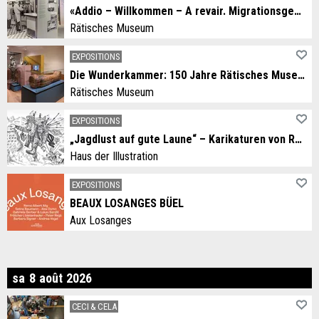
«Addio – Willkommen – A revair. Migrationsgeschichten aus dem Grandhotel Alpen»
Rätisches Museum
EXPOSITIONS
Die Wunderkammer: 150 Jahre Rätisches Museum
Rätisches Museum
EXPOSITIONS
„Jagdlust auf gute Laune“ – Karikaturen von Rolf Giger
Haus der Illustration
EXPOSITIONS
BEAUX LOSANGES BÜEL
Aux Losanges
medi
sa
8
août
2026
CECI & CELA