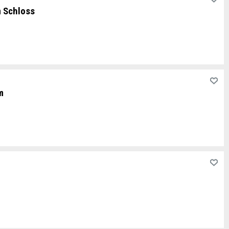
m Schloss
m