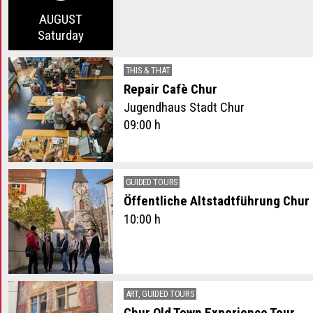
.
AUGUST
Sa
turday
THIS & THAT
Repair Cafè Chur
Jugendhaus Stadt Chur
09:00 h
GUIDED TOURS
Öffentliche Altstadtführung Chur
10:00 h
ART, GUIDED TOURS
Chur Old Town Experience Tour