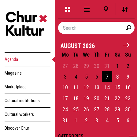
Erweitere
Listen-
Karten-
Ansicht
Ansicht
Ansicht
City
Live
Date
Suche
Sparte
Venue
AUGUST
2026
Mo
Tu
We
Th
Fr
Sa
Su
Agenda
27
28
29
30
31
1
2
Magazine
3
4
5
6
7
8
9
Marketplace
10
11
12
13
14
15
16
17
18
19
20
21
22
23
Cultural institutions
24
25
26
27
28
29
30
Cultural workers
31
1
2
3
4
5
6
Discover Chur
CATEGORIES