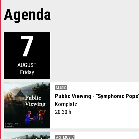
Agenda
7
2026
.
AUGUST
Fr
iday
MUSIC
Public Viewing - "Symphonic Pops
Kornplatz
20:30 h
ART, MUSIC