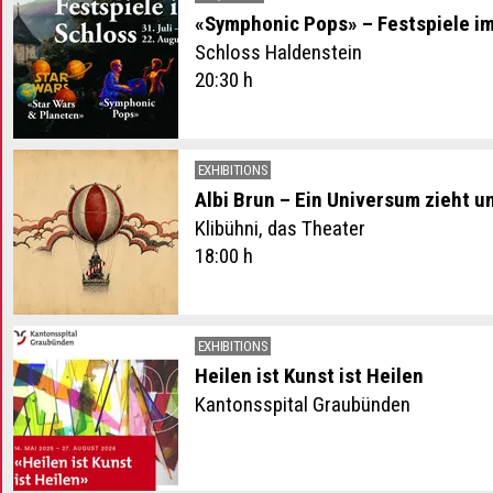
«Symphonic Pops» – Festspiele i
Schloss Haldenstein
pen subcategories
20:30 h
pen subcategories
pen subcategories
pen subcategories
pen subcategories
EXHIBITIONS
pen subcategories
Albi Brun – Ein Universum zieht u
pen subcategories
pen subcategories
Klibühni, das Theater
pen subcategories
18:00 h
pen subcategories
pen subcategories
pen subcategories
pen subcategories
EXHIBITIONS
pen subcategories
Heilen ist Kunst ist Heilen
pen subcategories
Kantonsspital Graubünden
pen subcategories