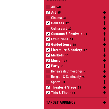
All
Art
O
Cinema
O
Courses
O
Culinary art
O
Customs & Festivals
O
Exhibitions
O
Guided tours
O
Literature & society
O
Markets
O
Music
O
Party
O
Rehearsals / meetings
O
Religion & Spirituality
O
Sports
O
Theater & Stage
O
This & That
O
TARGET AUDIENCE