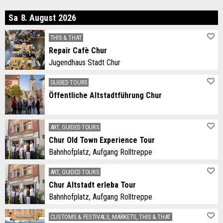
turday
Sa
8
.
August
2026
THIS & THAT
Repair Cafè Chur
Jugendhaus Stadt Chur
GUIDED TOURS
Öffentliche Altstadtführung Chur
ART, GUIDED TOURS
Chur Old Town Experience Tour
Bahnhofplatz, Aufgang Rolltreppe
ART, GUIDED TOURS
Chur Altstadt erleba Tour
Bahnhofplatz, Aufgang Rolltreppe
CUSTOMS & FESTIVALS, MARKETS, THIS & THAT