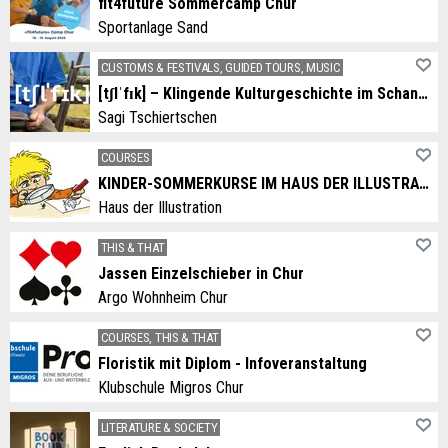
fit4future Sommercamp Chur
Sportanlage Sand
CUSTOMS & FESTIVALS, GUIDED TOURS, MUSIC
[tʃlˈfɪk] – Klingende Kulturgeschichte im Schanfigg
Sagi Tschiertschen
COURSES
KINDER-SOMMERKURSE IM HAUS DER ILLUSTRATION
Haus der Illustration
THIS & THAT
Jassen Einzelschieber in Chur
Argo Wohnheim Chur
COURSES, THIS & THAT
Floristik mit Diplom - Infoveranstaltung
Klubschule Migros Chur
LITERATURE & SOCIETY