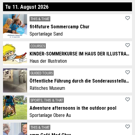
esday
Tu
11
.
August
2026
THIS & THAT
fit4future Sommercamp Chur
Sportanlage Sand
COURSES
KINDER-SOMMERKURSE IM HAUS DER ILLUSTRATION
Haus der Illustration
GUIDED TOURS
Öffentliche Führung durch die Sonderausstellung «Addio – Willkommen – A revair»
Rätisches Museum
SPORTS, THIS & THAT
Adventure afternoons in the outdoor pool
Sportanlage Obere Au
THIS & THAT