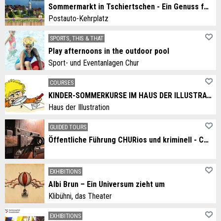
Sommermarkt in Tschiertschen - Ein Genuss für alle Sinne
Postauto-Kehrplatz
SPORTS, THIS & THAT
Play afternoons in the outdoor pool
Sport- und Eventanlagen Chur
COURSES
KINDER-SOMMERKURSE IM HAUS DER ILLUSTRATION
Haus der Illustration
GUIDED TOURS
Öffentliche Führung CHURios und kriminell - Churer Räubergeschichten
EXHIBITIONS
Albi Brun – Ein Universum zieht um
Klibühni, das Theater
EXHIBITIONS