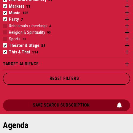
Markets
O
31
1
2
3
4
5
6
Music
O
Party
O
Rehearsals / meetings
O
Religion & Spirituality
O
Sports
O
Theater & Stage
O
This & That
O
TARGET AUDIENCE
RESET FILTERS
SAVE SEARCH SUBSCRIPTION
Agenda