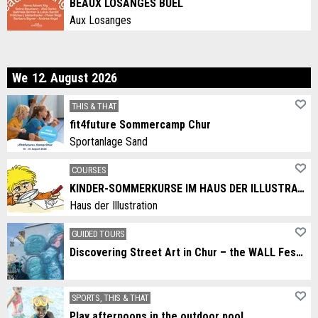
BEAUX LOSANGES BÜEL
Aux Losanges
dnesday
We
12
.
August
2026
THIS & THAT
fit4future Sommercamp Chur
Sportanlage Sand
COURSES
KINDER-SOMMERKURSE IM HAUS DER ILLUSTRATION
Haus der Illustration
GUIDED TOURS
Discovering Street Art in Chur – the WALL Festival Tour
SPORTS, THIS & THAT
Play afternoons in the outdoor pool