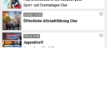
Sport- und Eventanlagen Chur
GUIDED TOURS
Öffentliche Altstadtführung Chur
THIS & THAT
Jugendtreff
Jugendhaus Stadt Chur
SPORTS, THIS & THAT
Ciclistas am Mittwoch, Velokino Film: Féminim Regard
Pro Velo
EXHIBITIONS
Albi Brun – Ein Universum zieht um
Klibühni, das Theater
EXHIBITIONS
Heilen ist Kunst ist Heilen