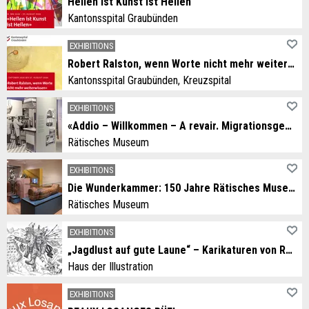
Heilen ist Kunst ist Heilen
Kantonsspital Graubünden
EXHIBITIONS
Robert Ralston, wenn Worte nicht mehr weiterwissen
Kantonsspital Graubünden, Kreuzspital
EXHIBITIONS
«Addio – Willkommen – A revair. Migrationsgeschichten aus dem Grandhotel Alpen»
Rätisches Museum
EXHIBITIONS
Die Wunderkammer: 150 Jahre Rätisches Museum
Rätisches Museum
EXHIBITIONS
„Jagdlust auf gute Laune“ – Karikaturen von Rolf Giger
Haus der Illustration
EXHIBITIONS