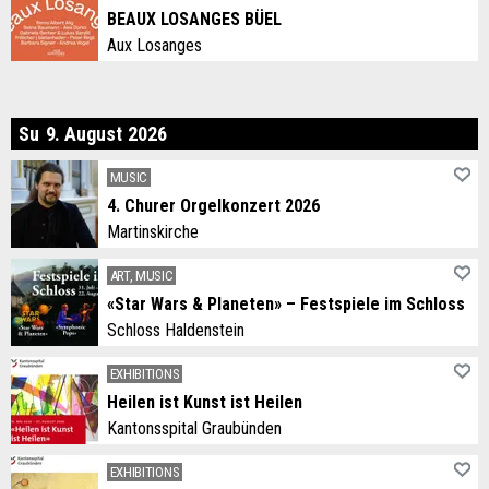
BEAUX LOSANGES BÜEL
Aux Losanges
nday
Su
9
.
August
2026
MUSIC
4. Churer Orgelkonzert 2026
Martinskirche
ART, MUSIC
«Star Wars & Planeten» – Festspiele im Schloss
Schloss Haldenstein
EXHIBITIONS
Heilen ist Kunst ist Heilen
Kantonsspital Graubünden
EXHIBITIONS