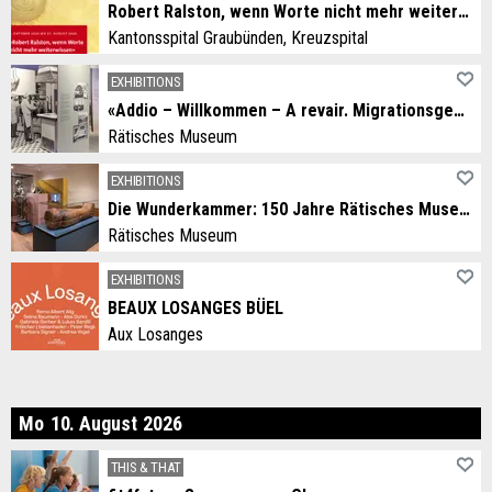
Robert Ralston, wenn Worte nicht mehr weiterwissen
Kantonsspital Graubünden, Kreuzspital
EXHIBITIONS
«Addio – Willkommen – A revair. Migrationsgeschichten aus dem Grandhotel Alpen»
Rätisches Museum
EXHIBITIONS
Die Wunderkammer: 150 Jahre Rätisches Museum
Rätisches Museum
EXHIBITIONS
BEAUX LOSANGES BÜEL
Aux Losanges
nday
Mo
10
.
August
2026
THIS & THAT