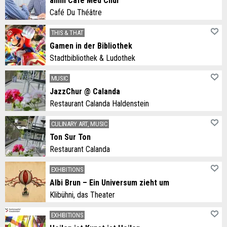
amm Café Med Chur
Café Du Théâtre
THIS & THAT
Gamen in der Bibliothek
Stadtbibliothek & Ludothek
MUSIC
JazzChur @ Calanda
Restaurant Calanda Haldenstein
CULINARY ART, MUSIC
Ton Sur Ton
Restaurant Calanda
EXHIBITIONS
Albi Brun – Ein Universum zieht um
Klibühni, das Theater
EXHIBITIONS